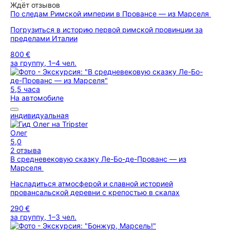
Ждёт отзывов
По следам Римской империи в Провансе — из Марселя
Погрузиться в историю первой римской провинции за
пределами Италии
800 €
за группу, 1–4 чел.
5,5 часа
На автомобиле
индивидуальная
Олег
5,0
2 отзыва
В средневековую сказку Ле-Бо-де-Прованс — из
Марселя
Насладиться атмосферой и славной историей
провансальской деревни с крепостью в скалах
290 €
за группу, 1–3 чел.