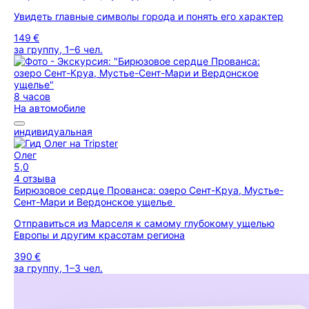
Увидеть главные символы города и понять его характер
149 €
за группу, 1–6 чел.
8 часов
На автомобиле
индивидуальная
Олег
5,0
4 отзыва
Бирюзовое сердце Прованса: озеро Сент-Круа, Мустье-
Сент-Мари и Вердонское ущелье
Отправиться из Марселя к самому глубокому ущелью
Европы и другим красотам региона
390 €
за группу, 1–3 чел.