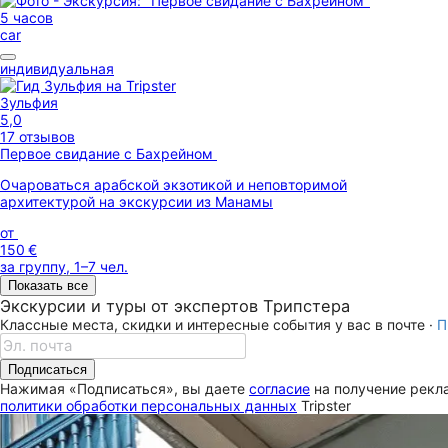
5 часов
car
индивидуальная
Зульфия
5,0
17 отзывов
Первое свидание с Бахрейном
Очароваться арабской экзотикой и неповторимой
архитектурой на экскурсии из Манамы
от
150 €
за группу, 1–7 чел.
Показать все
Экскурсии и туры от экспертов Трипстера
Классные места, скидки и интересные события у вас в почте ·
П
Подписаться
Нажимая «Подписаться», вы даете
согласие
на получение рекла
политики обработки персональных данных
Tripster