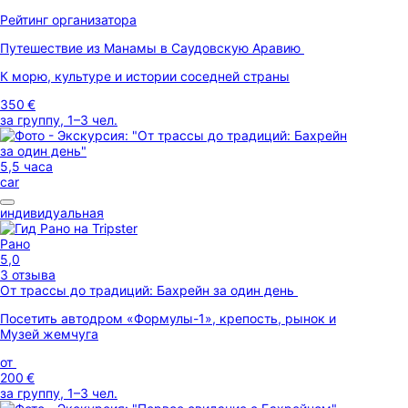
Рейтинг организатора
Путешествие из Манамы в Саудовскую Аравию
К морю, культуре и истории соседней страны
350 €
за группу, 1–3 чел.
5,5 часа
car
индивидуальная
Рано
5,0
3 отзыва
От трассы до традиций: Бахрейн за один день
Посетить автодром «Формулы-1», крепость, рынок и
Музей жемчуга
от
200 €
за группу, 1–3 чел.