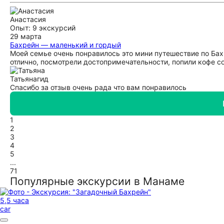
Анастасия
Опыт: 9 экскурсий
29 марта
Бахрейн — маленький и гордый
Моей семье очень понравилось это мини путешествие по Ба
отлично, посмотрели достопримечательности, попили кофе с
Татьяна
гид
Спасибо за отзыв очень рада что вам понравилось
1
2
3
4
5
...
71
Популярные экскурсии в Манаме
5,5 часа
car