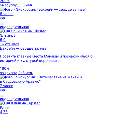
200 €
за группу, 1–3 чел.
5 часов
car
индивидуальная
Эльмира
5,0
16 отзывов
Бахрейн — сердце залива
Посетить главные места Манамы и познакомиться с
историей и культурой королевства
160 €
за группу, 1–3 чел.
7 часов
car
индивидуальная
Юлия
4,76