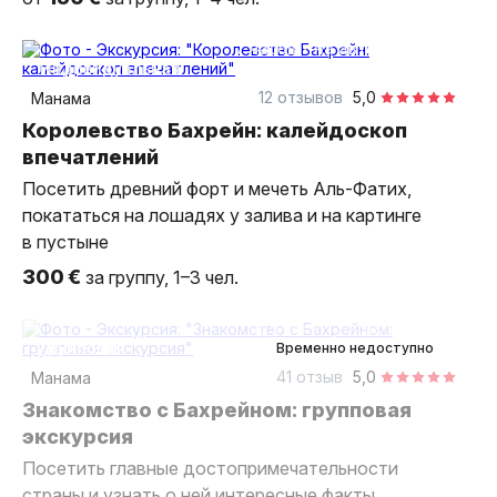
7 часов
на автомобиле
индивидуальная
12 отзывов
5,0
Манама
Королевство Бахрейн: калейдоскоп
впечатлений
Посетить древний форт и мечеть Аль-Фатих,
покататься на лошадях у залива и на картинге
в пустыне
300 €
за группу, 1–3 чел.
5,5 часа
на автобусе
групповая
Временно недоступно
41 отзыв
5,0
Манама
Знакомство с Бахрейном: групповая
экскурсия
Посетить главные достопримечательности
страны и узнать о ней интересные факты