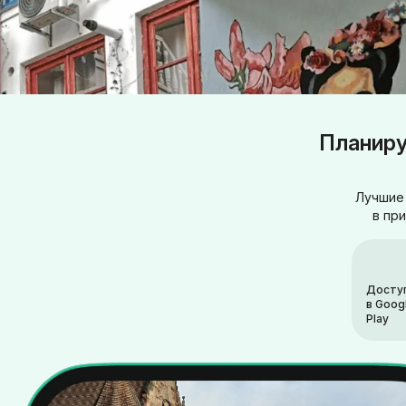
Планиру
Лучшие 
в пр
Досту
в Goog
Play