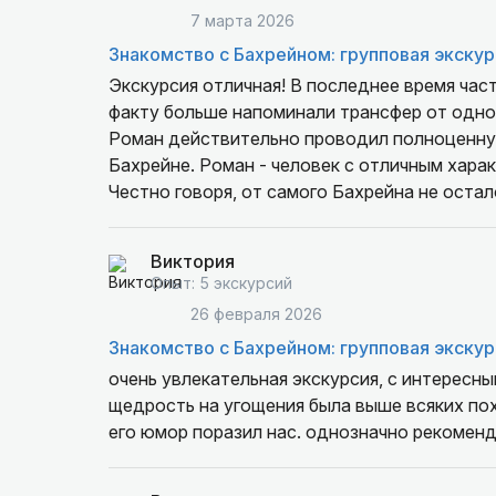
7 марта 2026
Знакомство с Бахрейном: групповая экскур
Экскурсия отличная! В последнее время част
факту больше напоминали трансфер от одно
Роман действительно проводил полноценную
Бахрейне. Роман - человек с отличным харак
Честно говоря, от самого Бахрейна не остал
посетили эту экскурсию. За один день Роман не только смог показать нам немало мест, но и
превратил посещение каждого в захватывающ
Виктория
течение всей экскурсии Роман угощал кофе, 
Опыт: 5 экскурсий
подарил всем небольшие сувениры. Очень на
26 февраля 2026
процветания=)
Знакомство с Бахрейном: групповая экскур
очень увлекательная экскурсия, с интересн
щедрость на угощения была выше всяких по
его юмор поразил нас. однозначно рекомен