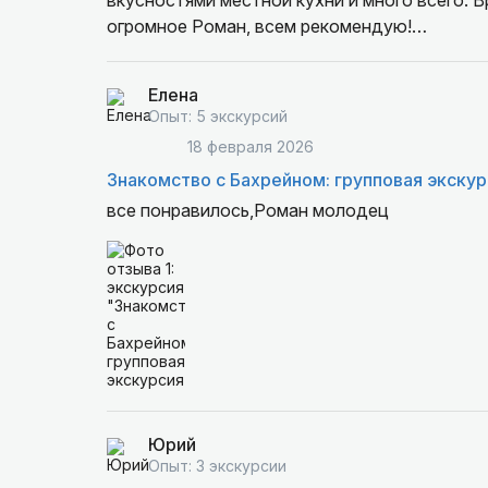
вкусностями местной кухни и много всего. 
огромное Роман, всем рекомендую!
Единственное пожелание организаторам тур
Елена
экскурсовода (на территории мечети экскурс
Опыт: 5 экскурсий
ошибаюсь по имени). Вместо рассказа о мече
18 февраля 2026
правильно делать намаз, а главное "неточно
Знакомство с Бахрейном: групповая экскур
пришлось прервать экскурсию.
все понравилось,Роман молодец
Юрий
Опыт: 3 экскурсии