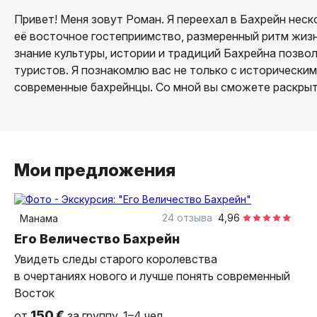
Привет! Меня зовут Роман. Я переехал в Бахрейн неск
её восточное гостеприимство, размеренный ритм жизни
знание культуры, истории и традиций Бахрейна позво
туристов. Я познакомлю вас не только с историческим
современные бахрейнцы. Со мной вы сможете раскрыт
Мои предложения
5 часов
на автомобиле
индивидуальная
24 отзыва
4,96
Манама
Его Величество Бахрейн
Увидеть следы старого королевства
в очертаниях нового и лучше понять современный
Восток
150 €
от
за группу, 1–4 чел.