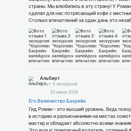
страны. Мы влюбились в эту страну! У Рома
сделал для нас потрясающий кофе с местным
Столько впечатлений за один день это неза
мечети, гуляли по набережной, катались на 
(объелись за 15$ на двоих!), а в конце прок
отзывы, но тут 100% попадание в сердечко ♥
Альберт
Опыт: 8 экскурсий
25 июня 2026
Его Величество Бахрейн
Гид Роман - это высший уровень. Ведь поезд
в историю и разъяснениями на местах осмо
мастер и обладает абсолютно всеми знаниями
Это еще и: прекрасный водитель, отличный 