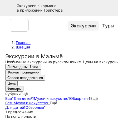
Экскурсии в кармане
в приложении Трипстера
Экскурсии
Туры
Главная
Швеция
Экскурсии в Мальмё
Необычные экскурсии на русском языке. Цены на экскурсии 
Любые даты, 1 чел.
Формат проведения
Способ передвижения
Цена
Фильтры
Рубрики
Ещё
Все
1
Для детей
1
Музеи и искусство
1
Обзорные
1
Ещё
Все
1
Музеи и искусство
1
Ещё
Для детей
1
Обзорные
1
1 предложение
По популярности