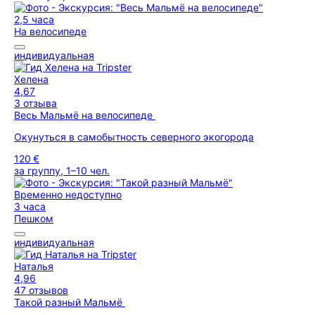
2,5 часа
На велосипеде
индивидуальная
Хелена
4,67
3 отзыва
Весь Мальмё на велосипеде
Окунуться в самобытность северного экогорода
120 €
за группу, 1–10 чел.
Временно недоступно
3 часа
Пешком
индивидуальная
Наталья
4,96
47 отзывов
Такой разный Мальмё