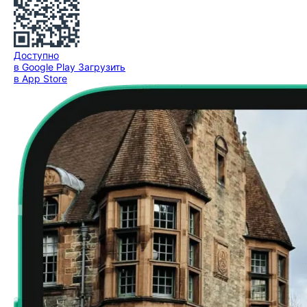
Доступно
в Google Play
Загрузить
в App Store