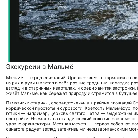
Экскурсии в Мальмё
Мальмё — город сочетаний. Древнее здесь в гармонии с со
из рук в руки и впитал в себя разные традиции, наследие р
взгляд и в старинных кварталах, и среди хай-тек застройки. 
живёт Мальмё, как бережет природу и стремится в будущее
Памятники старины, сосредоточенные в районе площадей Сту
нордической простоты и суровости. Крепость Мальмёхус, по
готики — например, церковь святого Петра — выдержаны име
постройки. Несмотря на скандинавский колорит, современн
уровне архитектуры. Местная мечеть — первая соборная по
синагога радует взгляд затейливыми неомавританскими мот