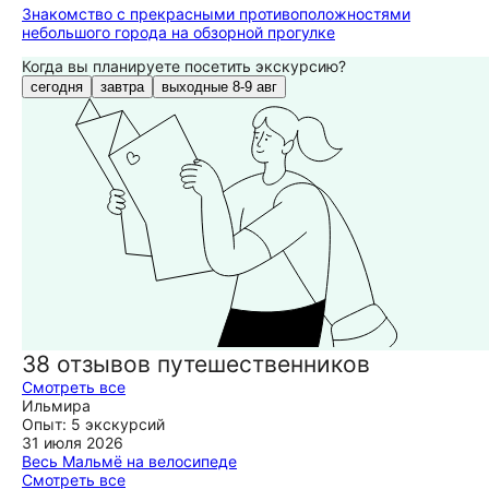
Знакомство с прекрасными противоположностями
небольшого города на обзорной прогулке
Когда вы планируете посетить экскурсию?
сегодня
завтра
выходные 8-9 авг
38 отзывов путешественников
Смотреть все
Ильмира
Опыт: 5 экскурсий
31 июля 2026
Весь Мальмё на велосипеде
Большое спасибо гиду Хелене . Наша экскурсия по Мальмё
Смотреть все