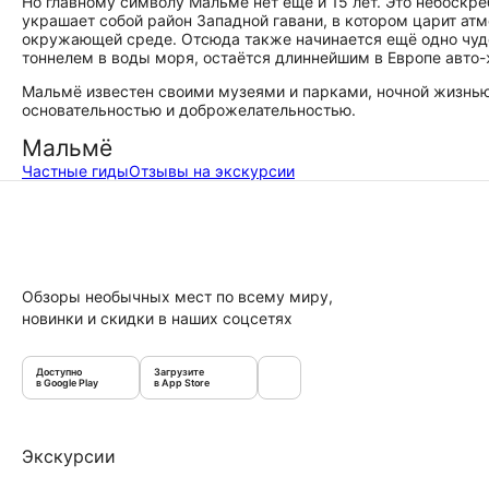
Но главному символу Мальмё нет ещё и 15 лет. Это небоскрёб
украшает собой район Западной гавани, в котором царит ат
окружающей среде. Отсюда также начинается ещё одно чуд
тоннелем в воды моря, остаётся длиннейшим в Европе авт
Мальмё известен своими музеями и парками, ночной жизнью
основательностью и доброжелательностью.
Мальмё
Частные гиды
Отзывы на экскурсии
Обзоры необычных мест по всему миру,
новинки и скидки в наших соцсетях
Доступно
Загрузите
в Google Play
в App Store
Экскурсии