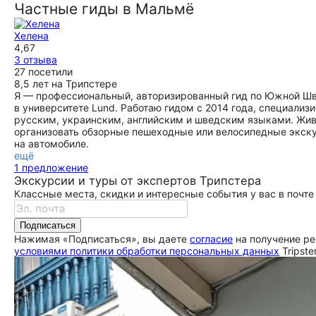
прошла очень интересно и познавательно . Прихали в
Частные гиды в Мальмё
Мальмё на кануне днём , вечером сами погуляли по центру
, что то посмотрели , утром когда встретились с Хеленой
Хелена
рассказали где были , что видели , Хелена сразу
4,67
пересмотрела маршрут с учётом того , где мы уже были ,
3 отзыва
показала город , рассказала историю , нам очень
27 посетили
понравилось . С лёгким сердцем рекомендую гида Хелену
8,5 лет на Трипстере
, лёгкая , приятная в общении гид.
Я — профессиональный, авторизированный гид по Южной Шве
ещё
в университете Lund. Работаю гидом с 2014 года, специали
русским, украинским, английским и шведским языками. Живу
организовать обзорные пешеходные или велосипедные экску
на автомобиле.
ещё
1 предложение
Экскурсии и туры от экспертов Трипстера
Классные места, скидки и интересные события у вас в почте
Подписаться
Нажимая «Подписаться», вы даете
согласие
на получение ре
условиями политики обработки персональных данных
Tripste