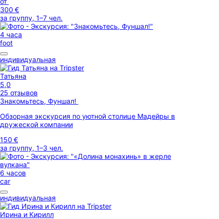
от
300 €
за группу, 1–7 чел.
4 часа
foot
индивидуальная
Татьяна
5,0
25 отзывов
Знакомьтесь, Фуншал!
Обзорная экскурсия по уютной столице Мадейры в
дружеской компании
150 €
за группу, 1–3 чел.
6 часов
car
индивидуальная
Ирина и Кирилл