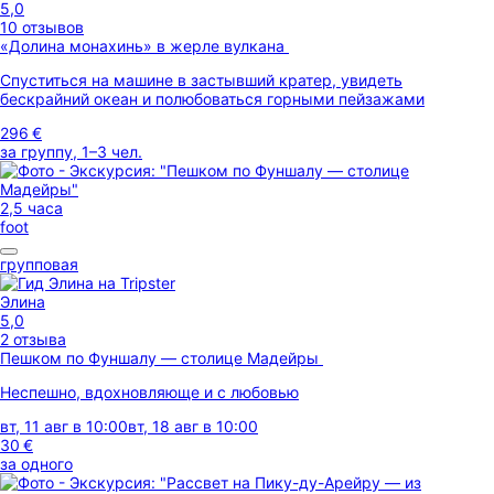
5,0
10 отзывов
«Долина монахинь» в жерле вулкана
Спуститься на машине в застывший кратер, увидеть
бескрайний океан и полюбоваться горными пейзажами
296 €
за группу, 1–3 чел.
2,5 часа
foot
групповая
Элина
5,0
2 отзыва
Пешком по Фуншалу — столице Мадейры
Неспешно, вдохновляюще и с любовью
вт, 11 авг в 10:00
вт, 18 авг в 10:00
30 €
за одного