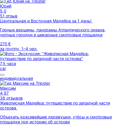
Юрий
5,0
51 отзыв
Центральная и Восточная Мадейра за 1 день!
Горные вершины, панорамы Атлантического океана,
уютные городки и шикарные смотровые площадки
270 €
за группу, 1–4 чел.
7,5 часа
car
индивидуальная
Максим
4,97
36 отзывов
Живописная Мадейра: путешествие по западной части
острова
Объехать красивейшие деревушки, утёсы и смотровые
площадки под историю об острове