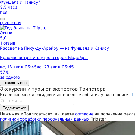
3,5 часа
bus
групповая
Элина
5,0
1 отзыв
Рассвет на Пику-ду-Арейру — из Фуншала и Канису
Красиво встретить утро в горах Мадейры
вс, 16 авг в 05:45
вс, 23 авг в 05:45
57 €
за одного
Показать все
Экскурсии и туры от экспертов Трипстера
Классные места, скидки и интересные события у вас в почте ·
П
Подписаться
Нажимая «Подписаться», вы даете
согласие
на получение рекла
политики обработки персональных данных
Tripster