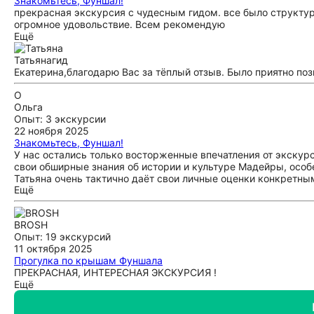
Знакомьтесь, Фуншал!
прекрасная экскурсия с чудесным гидом. все было структур
огромное удовольствие. Всем рекомендую
Ещё
Татьяна
гид
Екатерина,благодарю Вас за тёплый отзыв. Было приятно по
О
Ольга
Опыт: 3 экскурсии
22 ноября 2025
Знакомьтесь, Фуншал!
У нас остались только восторженные впечатления от экскурс
свои обширные знания об истории и культуре Мадейры, особ
Татьяна очень тактично даёт свои личные оценки конкретны
Ещё
академическую лекцию, а в доверительную беседу, с описан
вопросы, которые возникали у нас в процессе беседы с ней,
например, чем португальцы отличаются от испанцев... В рез
BROSH
Пролетело не заметно. Не знаем, лучший ли она экскурсовод
Опыт: 19 экскурсий
на Мадейре, то других искать не будем. Спасибо большое, Та
11 октября 2025
Прогулка по крышам Фуншала
ПРЕКРАСНАЯ, ИНТЕРЕСНАЯ ЭКСКУРСИЯ !
Ещё