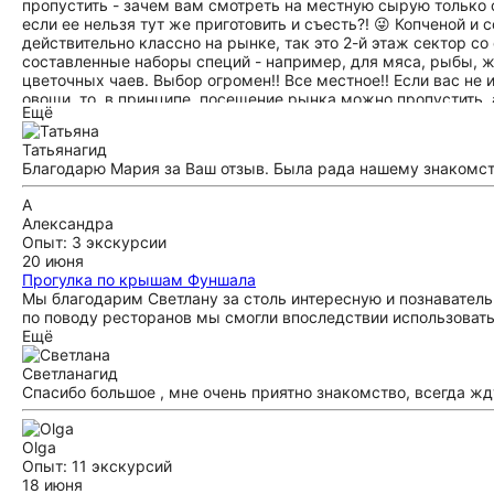
пропустить - зачем вам смотреть на местную сырую только
если ее нельзя тут же приготовить и съесть?! 😜 Копченой и
действительно классно на рынке, так это 2-й этаж сектор со
составленные наборы специй - например, для мяса, рыбы, ж
цветочных чаев. Выбор огромен!! Все местное!! Если вас не
овощи, то, в принципе, посещение рынка можно пропустить, 
Ещё
и районе Монте (в программу не входит!! а жаль). Туда иде
не входит, но фабрика находится практически напротив рынка
Татьяна
гид
с вышивкой и вы готовы отдать за это немалые деньги, то ОК.
Благодарю Мария за Ваш отзыв. Была рада нашему знакомст
334€ за блузку, €570 за платье. Выбор за вами!! А Татьяна пр
А
Александра
Опыт: 3 экскурсии
20 июня
Прогулка по крышам Фуншала
Мы благодарим Светлану за столь интересную и познавател
по поводу ресторанов мы смогли впоследствии использовать
Ещё
Светлана
гид
Спасибо большое , мне очень приятно знакомство, всегда жд
Olga
Опыт: 11 экскурсий
18 июня