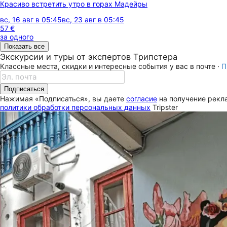
Красиво встретить утро в горах Мадейры
вс, 16 авг в 05:45
вс, 23 авг в 05:45
57 €
за одного
Показать все
Экскурсии и туры от экспертов Трипстера
Классные места, скидки и интересные события у вас в почте ·
П
Подписаться
Нажимая «Подписаться», вы даете
согласие
на получение рекла
политики обработки персональных данных
Tripster