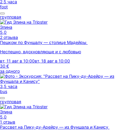
2,5 часа
foot
групповая
Элина
5,0
2 отзыва
Пешком по Фуншалу — столице Мадейры
Неспешно, вдохновляюще и с любовью
вт, 11 авг в 10:00
вт, 18 авг в 10:00
30 €
за одного
3,5 часа
bus
групповая
Элина
5,0
1 отзыв
Рассвет на Пику-ду-Арейру — из Фуншала и Канису