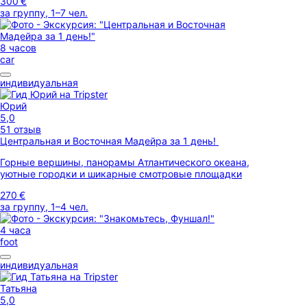
300 €
за группу, 1–7 чел.
8 часов
car
индивидуальная
Юрий
5,0
51 отзыв
Центральная и Восточная Мадейра за 1 день!
Горные вершины, панорамы Атлантического океана,
уютные городки и шикарные смотровые площадки
270 €
за группу, 1–4 чел.
4 часа
foot
индивидуальная
Татьяна
5,0