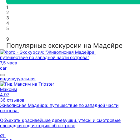
1
2
3
4
5
...
9
Популярные экскурсии на Мадейре
7,5 часа
car
индивидуальная
Максим
4,97
36 отзывов
Живописная Мадейра: путешествие по западной части
острова
Объехать красивейшие деревушки, утёсы и смотровые
площадки под историю об острове
от