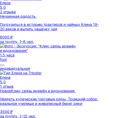
Елена
5,0
2 отзыва
Нечаянная радость
Погрузиться в историю трактиров и чайных Клина 19-
20 веков и выпить чашечку чая
6000 ₽
за группу, 1–6 чел.
1,5 часа
foot
индивидуальная
Елена
5,0
1 отзыв
Новое
Клин: связь времён и вдохновения
Увидеть купеческие торговые ряды, Троицкий собор,
реальное училище и живописный берег реки
3500 ₽
за группу, 1–10 чел.