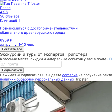
Павел
4,96
50 отзывов
Клин зовёт!
Познакомиться с достопримечательностями
обаятельного древнерусского города
6959 ₽
за группу, 1–10 чел.
Показать все
Экскурсии и туры от экспертов Трипстера
Классные места, скидки и интересные события у вас в почте ·
П
Подписаться
Нажимая «Подписаться», вы даете
согласие
на получение рекла
политики обработки персональных данных
Tripster