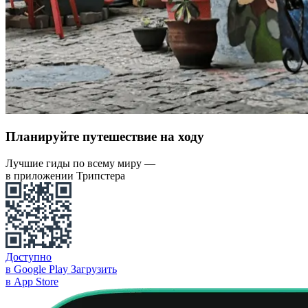
Планируйте путешествие на ходу
Лучшие гиды по всему миру —
в приложении Трипстера
Доступно
в Google Play
Загрузить
в App Store