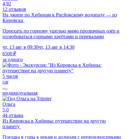
4,92
12 отзывов
На джипе по Хибинам к Рисйокскому водопаду — из
Кировска
Проехать по горному ущелью мимо прозрачных озёр и
полюбоваться горными хребтами и перевалами
чт, 13 авг в 09:30
чт, 13 авг в 14:30
6500 ₽
за одного
5 часов
car
индивидуальная
Ольга
5,0
44 отзыва
Из Кировска в Хибины: путешествие на другую
планету
Поездка в горы к рекам и долинам с непроизносимыми