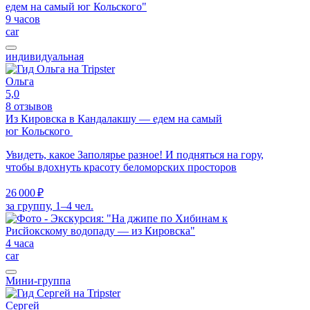
9 часов
car
индивидуальная
Ольга
5,0
8 отзывов
Из Кировска в Кандалакшу — едем на самый
юг Кольского
Увидеть, какое Заполярье разное! И подняться на гору,
чтобы вдохнуть красоту беломорских просторов
26 000 ₽
за группу, 1–4 чел.
4 часа
car
Мини-группа
Сергей