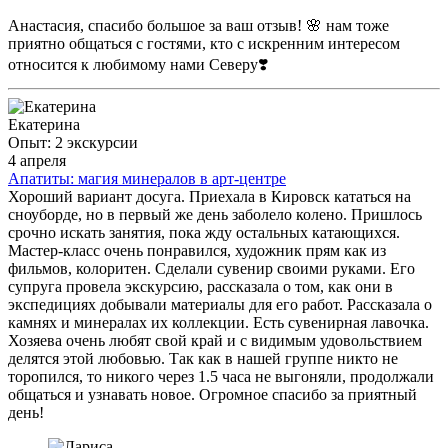
Анастасия, спасибо большое за ваш отзыв! 🌸 нам тоже
приятно общаться с гостями, кто с искренним интересом
относится к любимому нами Северу❣️
Екатерина
Опыт: 2 экскурсии
4 апреля
Апатиты: магия минералов в арт-центре
Хороший вариант досуга. Приехала в Кировск кататься на
сноуборде, но в первый же день заболело колено. Пришлось
срочно искать занятия, пока жду остальных катающихся.
Мастер-класс очень понравился, художник прям как из
фильмов, колоритен. Сделали сувенир своими руками. Его
супруга провела экскурсию, рассказала о том, как они в
экспедициях добывали материалы для его работ. Рассказала о
камнях и минералах их коллекции. Есть сувенирная лавочка.
Хозяева очень любят свой край и с видимым удовольствием
делятся этой любовью. Так как в нашей группе никто не
торопился, то никого через 1.5 часа не выгоняли, продолжали
общаться и узнавать новое. Огромное спасибо за приятный
день!