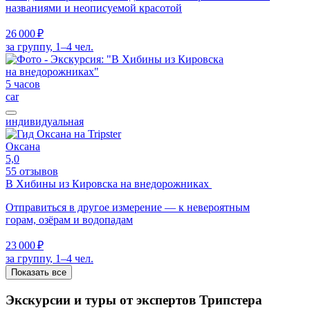
названиями и неописуемой красотой
26 000 ₽
за группу, 1–4 чел.
5 часов
car
индивидуальная
Оксана
5,0
55 отзывов
В Хибины из Кировска на внедорожниках
Отправиться в другое измерение — к невероятным
горам, озёрам и водопадам
23 000 ₽
за группу, 1–4 чел.
Показать все
Экскурсии и туры от экспертов Трипстера