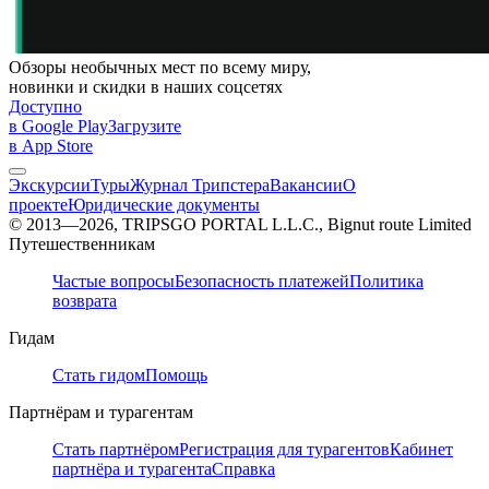
Обзоры необычных мест по всему миру,
новинки и скидки в наших соцсетях
Доступно
в Google Play
Загрузите
в App Store
Экскурсии
Туры
Журнал Трипстера
Вакансии
О
проекте
Юридические документы
© 2013—2026, TRIPSGO PORTAL L.L.C., Bignut route Limited
Путешественникам
Частые вопросы
Безопасность платежей
Политика
возврата
Гидам
Стать гидом
Помощь
Партнёрам и турагентам
Стать партнёром
Регистрация для турагентов
Кабинет
партнёра и турагента
Справка