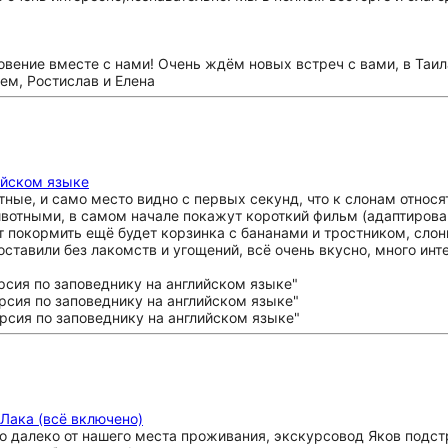
вение вместе с нами! Очень ждём новых встреч с вами, в Таила
ем, Ростислав и Елена
ийском языке
ые, и само место видно с первых секунд, что к слонам относят
вотными, в самом начале покажут короткий фильм (адаптирова
т покормить ещё будет корзинка с бананами и тростником, слон
ставили без лакомств и угощений, всё очень вкусно, много инте
 Лака (всё включено)
 далеко от нашего места проживания, экскурсовод Яков подстр