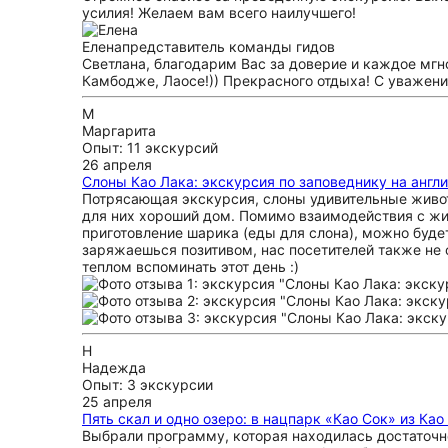
усилия! Желаем вам всего наилучшего!
Елена
представитель команды гидов
Светлана, благодарим Вас за доверие и каждое мгно
Камбодже, Лаосе!)) Прекрасного отдыха! С уважени
М
Маргарита
Опыт: 11 экскурсий
26 апреля
Слоны Као Лака: экскурсия по заповеднику на англ
Потрясающая экскурсия, слоны удивительные животн
для них хороший дом. Помимо взаимодействия с жи
приготовление шарика (еды для слона), можно буде
заряжаешься позитивом, нас посетителей также не о
теплом вспоминать этот день :)
Н
Надежда
Опыт: 3 экскурсии
25 апреля
Пять скал и одно озеро: в нацпарк «Као Сок» из Као
Выбрали программу, которая находилась достаточно