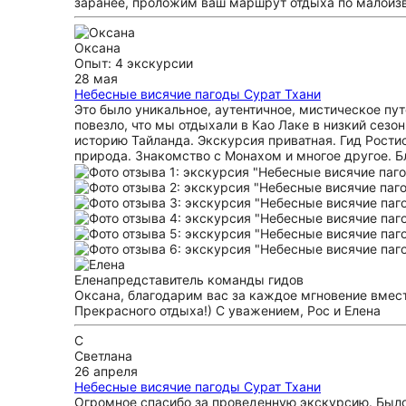
заранее, проложим ваш маршрут отдыха по малоизв
Оксана
Опыт: 4 экскурсии
28 мая
Небесные висячие пагоды Сурат Тхани
Это было уникальное, аутентичное, мистическое пу
повезло, что мы отдыхали в Као Лаке в низкий сезо
историю Тайланда. Экскурсия приватная. Гид Рости
природа. Знакомство с Монахом и многое другое. Бл
Елена
представитель команды гидов
Оксана, благодарим вас за каждое мгновение вмест
Прекрасного отдыха!) С уважением, Рос и Елена
С
Светлана
26 апреля
Небесные висячие пагоды Сурат Тхани
Огромное спасибо за проведенную экскурсию. Было 