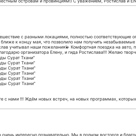
естным островам и провинциям!) С уважением, Ростислав и Ел
тешествие с разными локациями, полностью соответствующие о
н ближе к концу мая, что позволило нам получить незабываемые
слав учитывал наши пожелания💫 Комфортная поездка на авто, 
агодарю организатора Елену, и гида Ростислава!!! Желаю творч
е с нами !!! Ждём новых встреч, на новых программах, которых
очень интересно,познавательно. Мы в полном восторге и благ