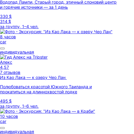
Водопад Лампи, Старый город, этичный слоновий центр
и горячие источники — за 1 день
330 $
314 $
за группу, 1–4 чел.
8 часов
car
индивидуальная
Алекс
4,57
7 отзывов
Из Као Лака — к озеру Чео Лан
Полюбоваться красотой Южного Таиланда и
прокатиться на длиннохвостой лодке
495 $
за группу, 1–6 чел.
10 часов
car
индивидуальная