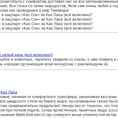
роавтобусе,с комфортом доставил нас на все запланированные
ния. Все точки со своих маршрутов, Яков сам очень любит и ск
кова как проводника в мир Таиланда!
 целый день (всё включено!)
ыбок и животных, черепаху увидели со скалы, к нам плавать к
нь хорошая организация всей экскурсии :) рекомендуем 👍
 Као Лака
овне, начиная от комфортного трансфера, заканчивая высоки
те шведского стола на берегу моря, на катамаране также было
сем предварительно предлагают лекарство от тошноты, что тоже
али при полной отдаче, супер артистичные, приятные люди, рус
ещения Майя Бэй место где снимался выше упомянутый актер :)