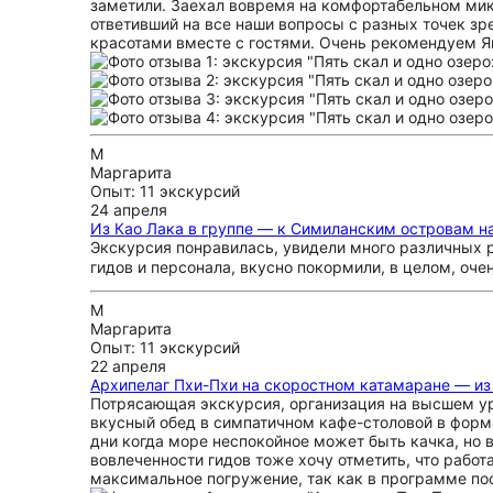
заметили. Заехал вовремя на комфортабельном мик
ответивший на все наши вопросы с разных точек зре
красотами вместе с гостями. Очень рекомендуем Я
М
Маргарита
Опыт: 11 экскурсий
24 апреля
Из Као Лака в группе — к Симиланским островам на
Экскурсия понравилась, увидели много различных р
гидов и персонала, вкусно покормили, в целом, оче
М
Маргарита
Опыт: 11 экскурсий
22 апреля
Архипелаг Пхи-Пхи на скоростном катамаране — из
Потрясающая экскурсия, организация на высшем ур
вкусный обед в симпатичном кафе-столовой в форма
дни когда море неспокойное может быть качка, но в
вовлеченности гидов тоже хочу отметить, что работ
максимальное погружение, так как в программе пос