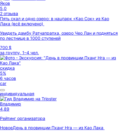
Яков
5,0
2 отзыва
Пять скал и одно озеро: в нацпарк «Као Сок» из Као
Лака (всё включено)
Увидеть дамбу Ратчапрапха, озеро Чео Лан и подняться
по лестнице в 1000 ступеней
700 $
за группу, 1–4 чел.
скидка
5%
6 часов
car
индивидуальная
Владимир
4,89
Рейтинг организатора
Новое
День в провинции Пханг Нга — из Као Лака