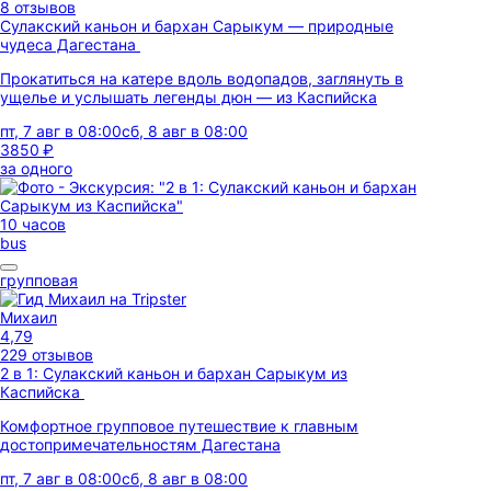
8 отзывов
Сулакский каньон и бархан Сарыкум — природные
чудеса Дагестана
Прокатиться на катере вдоль водопадов, заглянуть в
ущелье и услышать легенды дюн — из Каспийска
пт, 7 авг в 08:00
сб, 8 авг в 08:00
3850 ₽
за одного
10 часов
bus
групповая
Михаил
4,79
229 отзывов
2 в 1: Сулакский каньон и бархан Сарыкум из
Каспийска
Комфортное групповое путешествие к главным
достопримечательностям Дагестана
пт, 7 авг в 08:00
сб, 8 авг в 08:00