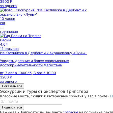
3900 ₽
за одного
10 часов
car
групповая
Расим
4,64
11 отзывов
Из Каспийска в Дербент и к экраноплану «Лунь»
Увидеть древние и более современные
достопримечательности Дагестана
пт, 7 авг в 10:00
сб, 8 авг в 10:00
3200 ₽
за одного
Показать все
Экскурсии и туры от экспертов Трипстера
Классные места, скидки и интересные события у вас в почте ·
П
Подписаться
Нажимая «Подписаться», вы даете
согласие
на получение рекла