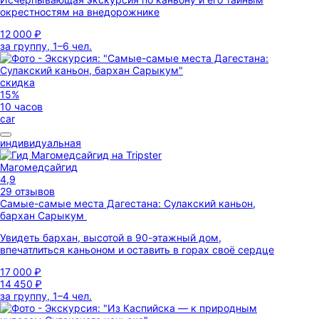
окрестностям на внедорожнике
12 000 ₽
за группу, 1–6 чел.
скидка
15%
10 часов
car
индивидуальная
Магомедсайгид
4,9
29 отзывов
Самые-самые места Дагестана: Сулакский каньон,
бархан Сарыкум
Увидеть бархан, высотой в 90-этажный дом,
впечатлиться каньоном и оставить в горах своё сердце
17 000 ₽
14 450 ₽
за группу, 1–4 чел.