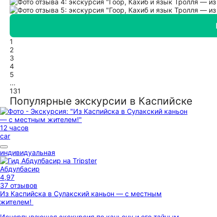
1
2
3
4
5
...
131
Популярные экскурсии в Каспийске
12 часов
car
индивидуальная
Абдулбасир
4,97
37 отзывов
Из Каспийска в Сулакский каньон — с местным
жителем!
Исчерпывающая экскурсия по каньону и его тайным