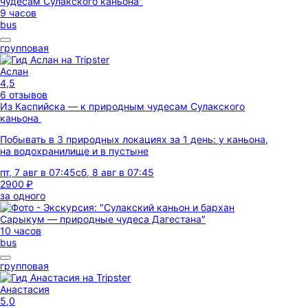
9 часов
bus
групповая
Аслан
4,5
6 отзывов
Из Каспийска — к природным чудесам Сулакского
каньона
Побывать в 3 природных локациях за 1 день: у каньона,
на водохранилище и в пустыне
пт, 7 авг в 07:45
сб, 8 авг в 07:45
2900 ₽
за одного
10 часов
bus
групповая
Анастасия
5,0