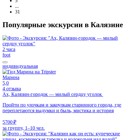
5
...
31
Популярные экскурсии в Калязине
2 часа
foot
индивидуальная
Марина
5,0
4 отзыва
Ах, Калязин-городок — милый сердцу уголок
Пройти по улочкам и закоулкам старинного города, где
переплетаются выдумки и быль, мистика и история
5700 ₽
за группу, 1–10 чел.