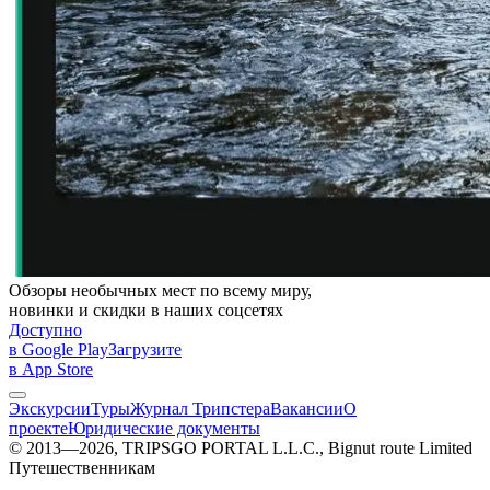
Обзоры необычных мест по всему миру,
новинки и скидки в наших соцсетях
Доступно
в Google Play
Загрузите
в App Store
Экскурсии
Туры
Журнал Трипстера
Вакансии
О
проекте
Юридические документы
© 2013—2026, TRIPSGO PORTAL L.L.C., Bignut route Limited
Путешественникам