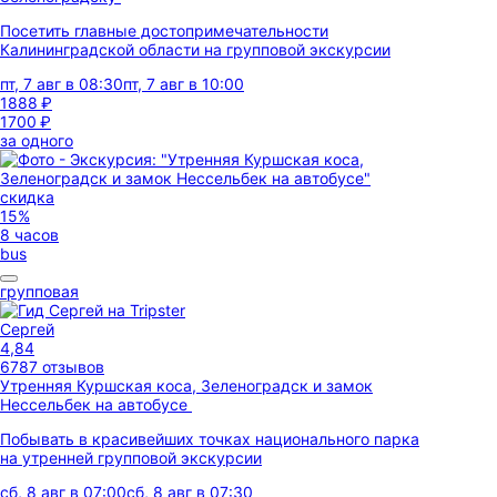
Посетить главные достопримечательности
Калининградской области на групповой экскурсии
пт, 7 авг в 08:30
пт, 7 авг в 10:00
1888 ₽
1700 ₽
за одного
скидка
15%
8 часов
bus
групповая
Сергей
4,84
6787 отзывов
Утренняя Куршская коса, Зеленоградск и замок
Нессельбек на автобусе
Побывать в красивейших точках национального парка
на утренней групповой экскурсии
сб, 8 авг в 07:00
сб, 8 авг в 07:30