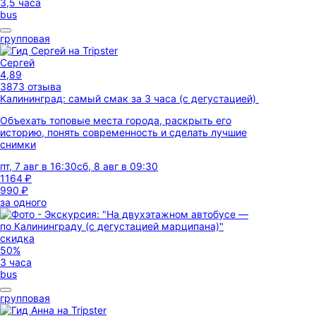
3,5 часа
bus
групповая
Сергей
4,89
3873 отзыва
Калининград: самый смак за 3 часа (с дегустацией)
Объехать топовые места города, раскрыть его
историю, понять современность и сделать лучшие
снимки
пт, 7 авг в 16:30
сб, 8 авг в 09:30
1164 ₽
990 ₽
за одного
скидка
50%
3 часа
bus
групповая