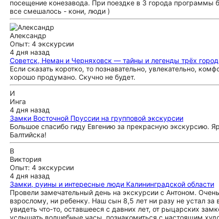
посещение конезавода. При поездке в 3 города программы бо
все смешалось - кони, люди )
Александр
Опыт: 4 экскурсии
4 дня назад
Советск, Неман и Черняховск — тайны и легенды трёх город
Если сказать коротко, то познавательно, увлекательно, комф
хорошо продумано. Скучно не будет.
И
Инга
4 дня назад
Замки Восточной Пруссии на групповой экскурсии
Большое спасибо гиду Евгению за прекрасную экскурсию. Яр
Балтийска!
В
Виктория
Опыт: 4 экскурсии
4 дня назад
Замки, руины и интересные люди Калининградской области
Провели замечательный день на экскурсии с Антоном. Очень 
взрослому, ни ребенку. Наш сын 8,5 лет ни разу не устал за
увидеть что-то, оставшееся с давних лет, от рыцарских зам
услышать волшебные часы, познакомиться с настоящим худож