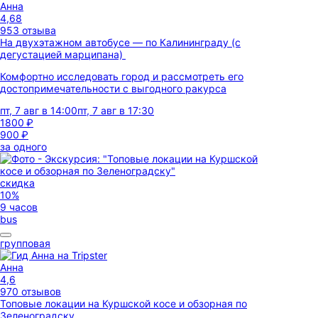
Анна
4,68
953 отзыва
На двухэтажном автобусе — по Калининграду (с
дегустацией марципана)
Комфортно исследовать город и рассмотреть его
достопримечательности с выгодного ракурса
пт, 7 авг в 14:00
пт, 7 авг в 17:30
1800 ₽
900 ₽
за одного
скидка
10%
9 часов
bus
групповая
Анна
4,6
970 отзывов
Топовые локации на Куршской косе и обзорная по
Зеленоградску