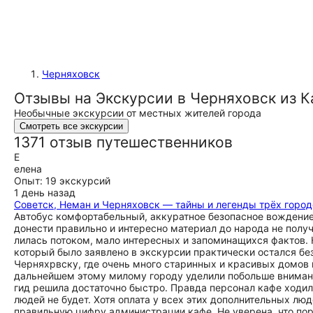
Черняховск
Отзывы на Экскурсии в Черняховск из 
Необычные экскурсии от местных жителей города
Смотреть все экскурсии
1371 отзыв путешественников
Е
елена
Опыт: 19 экскурсий
1 день назад
Советск, Неман и Черняховск — тайны и легенды трёх город
Автобус комфортабельный, аккуратное безопасное вождение.
донести правильно и интересно материал до народа не полу
лилась потоком, мало интересных и запоминащихся фактов. Н
который было заявлено в экскурсии практически остался бе
Черняхрвску, где очень много старинных и красивых домов 
дальнейшем этому милому городу уделили побольше внимани
гид решила достаточно быстро. Правда персонал кафе ходил
людей не будет. Хотя оплата у всех этих дополнительных л
правильную цифру администрации кафе. Не уверена, что по