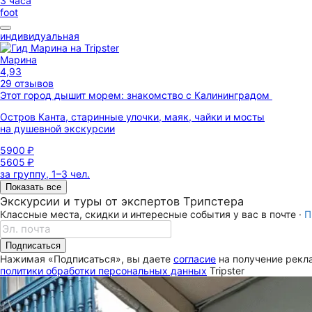
3 часа
foot
индивидуальная
Марина
4,93
29 отзывов
Этот город дышит морем: знакомство с Калининградом
Остров Канта, старинные улочки, маяк, чайки и мосты
на душевной экскурсии
5900 ₽
5605 ₽
за группу, 1–3 чел.
Показать все
Экскурсии и туры от экспертов Трипстера
Классные места, скидки и интересные события у вас в почте ·
П
Подписаться
Нажимая «Подписаться», вы даете
согласие
на получение рекла
политики обработки персональных данных
Tripster