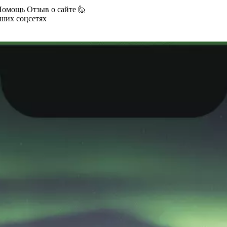
Помощь
Отзыв о сайте 🙋
аших соцсетях