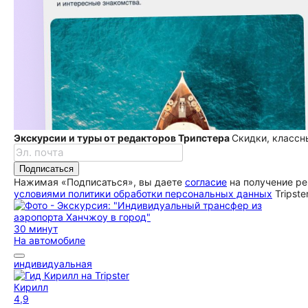
Экскурсии и туры от редакторов Трипстера
Скидки, классн
Подписаться
Нажимая «Подписаться», вы даете
согласие
на получение ре
условиями политики обработки персональных данных
Tripste
30 минут
На автомобиле
индивидуальная
Кирилл
4,9