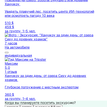
Ханчжоу
Увидеть плавучий лес, посетить центр ИИ-технологий
или осмотреть пагоду 10 века
510 $
459 $
за группу, 1–5 чел.
7 часов
На автомобиле
индивидуальная
Максим
5,0
1 отзыв
Ханчжоу за один день: от озера Сиху до древних
храмов
Глубокое погружение с местным экспертом
360 $
за группу, 1–4 чел.
Когда вы планируете посетить экскурсию?