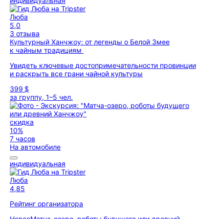
индивидуальная
Люба
5,0
3 отзыва
Культурный Ханчжоу: от легенды о Белой Змее
к чайным традициям
Увидеть ключевые достопримечательности провинции
и раскрыть все грани чайной культуры
399 $
за группу, 1–5 чел.
скидка
10%
7 часов
На автомобиле
индивидуальная
Люба
4,85
Рейтинг организатора
Новое
Матча-озеро, роботы будущего или древний