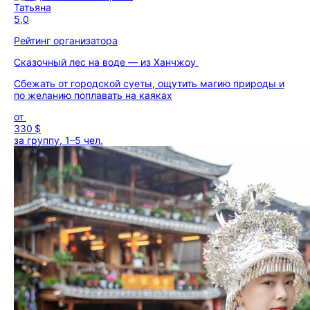
Татьяна
5,0
Рейтинг организатора
Сказочный лес на воде — из Ханчжоу
Сбежать от городской суеты, ощутить магию природы и
по желанию поплавать на каяках
от
330 $
за группу, 1–5 чел.