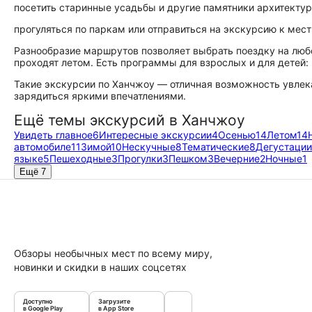
посетить старинные усадьбы и другие памятники архитекту
прогуляться по паркам или отправиться на экскурсию к ме
Разнообразие маршрутов позволяет выбрать поездку на любо
проходят летом. Есть программы для взрослых и для детей:
Такие экскурсии по Ханчжоу — отличная возможность увлек
зарядиться яркими впечатлениями.
Ещё темы экскурсий в Ханчжоу
Увидеть главное
6
Интересные экскурсии
4
Осенью
14
Летом
14
автомобиле
11
Зимой
10
Нескучные
8
Тематические
8
Дегустации
языке
5
Пешеходные
3
Прогулки
3
Пешком
3
Вечерние
2
Ночные
1
Ещё 7
Обзоры необычных мест по всему миру,
новинки и скидки в наших соцсетях
Доступно
Загрузите
в Google Play
в App Store