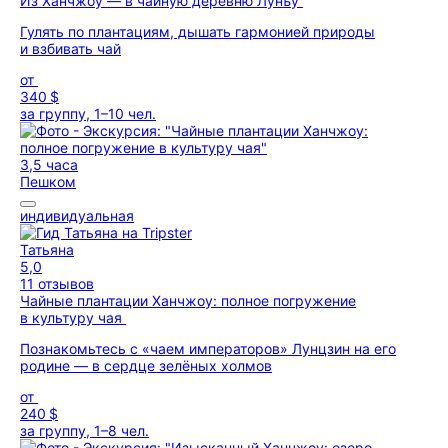
Из Ханчжоу — в чайную деревню Лунъу
Гулять по плантациям, дышать гармонией природы
и взбивать чай
от
340 $
за группу, 1–10 чел.
3,5 часа
Пешком
индивидуальная
Татьяна
5,0
11 отзывов
Чайные плантации Ханчжоу: полное погружение
в культуру чая
Познакомьтесь с «чаем императоров» Лунцзин на его
родине — в сердце зелёных холмов
от
240 $
за группу, 1–8 чел.