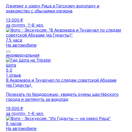
Джипинг к озеру Рица и Гегскому водопаду и
знакомство с обычаями региона
13 000 ₽
за группу, 1–8 чел.
7,5 часа
На автомобиле
индивидуальная
Шота
5,0
1 отзыв
В Акармара и Ткуарчал по следам советской Абхазии
(из Гудауты)
Проехать по бездорожью, увидеть руины шахтёрского
города и заглянуть за водопад
19 000 ₽
за группу, 1–6 чел.
6 часов
На автомобиле