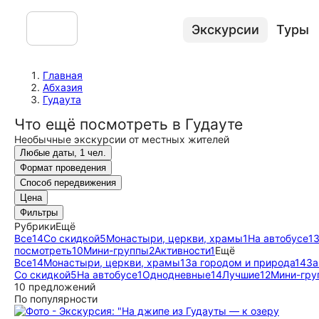
Экскурсии
Туры
Главная
Абхазия
Гудаута
Что ещё посмотреть в Гудауте
Необычные экскурсии от местных жителей
Любые даты, 1 чел.
Формат проведения
Способ передвижения
Цена
Фильтры
Рубрики
Ещё
Все
14
Со скидкой
5
Монастыри, церкви, храмы
1
На автобусе
1
З
посмотреть
10
Мини-группы
2
Активности
1
Ещё
Все
14
Монастыри, церкви, храмы
1
За городом и природа
14
За
Со скидкой
5
На автобусе
1
Однодневные
14
Лучшие
12
Мини-гру
10 предложений
По популярности