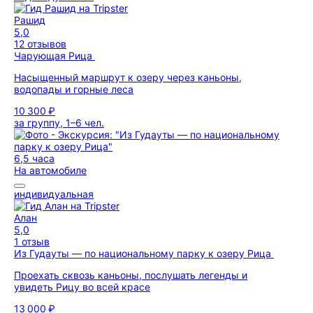
Рашид
5,0
12 отзывов
Чарующая Рица
Насыщенный маршрут к озеру через каньоны,
водопады и горные леса
10 300 ₽
за группу, 1–6 чел.
6,5 часа
На автомобиле
индивидуальная
Алан
5,0
1 отзыв
Из Гудауты — по национальному парку к озеру Рица
Проехать сквозь каньоны, послушать легенды и
увидеть Рицу во всей красе
13 000 ₽