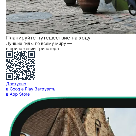
Планируйте путешествие на ходу
Лучшие гиды по всему миру —
в приложении Трипстера
Доступно
в Google Play
Загрузить
в App Store