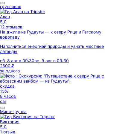
групповая
Алан
5,0
12 отзывов
На джипе из Гудауты — к озеру Рица и Гегскому
водопаду
Наполниться энергией природы и узнать местные
легенды
сб, 8 авг в 09:30
вс, 9 авг в 09:30
2600 ₽
за одного
скидка
15%
8 часов
car
Мини-группа
Виктория
5,0
1 отзыв