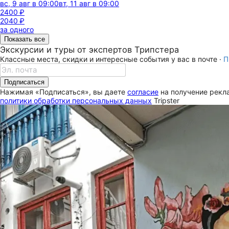
вс, 9 авг в 09:00
вт, 11 авг в 09:00
2400 ₽
2040 ₽
за одного
Показать все
Экскурсии и туры от экспертов Трипстера
Классные места, скидки и интересные события у вас в почте ·
П
Подписаться
Нажимая «Подписаться», вы даете
согласие
на получение рекла
политики обработки персональных данных
Tripster