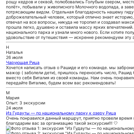
рощу кедров и секвой, полюбовались Голубым озером, место
полёт», побывали у живописного Молочного водопада, а зав
потрясающим видом. Отдельная благодарность нашему гиду
доброжелательный человек, который отлично знает историю,
отвечал на все вопросы, никуда не торопил и создавал мак
прошла легко, душевно и оставила массу ярких впечатлени
национального парка и узнали много нового. Если хотите п
удовольствие от путешествия — искренне рекомендуем эту 
Н
Наталья
26 июля
Чарующая Рица
Хочется написать отзыв о Рашиде и его команде. мы заброни
мажор ( заболели дети), пришлось переносить число, Рашид
вместо себя Виталия из своей команды. Нам очень понравил
передайте Виталию, будем всем вас рекомендовать!
М
Мария
Опыт: 3 экскурсии
24 июля
Из Гудауты — по национальному парку к озеру Рица
Очень понравился данный маршрут, приятно провели время в
благодарим вас за организацию такой экскурсии!!! 🤍