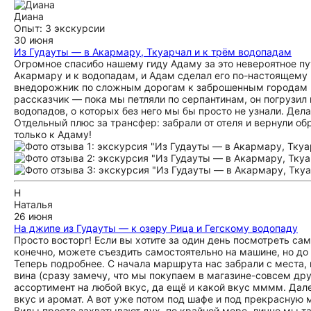
Диана
Опыт: 3 экскурсии
30 июня
Из Гудауты — в Акармару, Ткуарчал и к трём водопадам
Огромное спасибо нашему гиду Адаму за это невероятное п
Акармару и к водопадам, и Адам сделал его по-настоящему 
внедорожник по сложным дорогам к заброшенным городам и
рассказчик — пока мы петляли по серпантинам, он погрузил
водопадов, о которых без него мы бы просто не узнали. Дела
Отдельный плюс за трансфер: забрали от отеля и вернули об
только к Адаму!
Н
Наталья
26 июня
На джипе из Гудауты — к озеру Рица и Гегскому водопаду
Просто восторг! Если вы хотите за один день посмотреть сам
конечно, можете съездить самостоятельно на машине, но до 
Теперь подробнее. С начала маршрута нас забрали с места,
вина (сразу замечу, что мы покупаем в магазине-совсем друг
ассортимент на любой вкус, да ещё и какой вкус мммм. Дал
вкус и аромат. А вот уже потом под шафе и под прекрасную
Виды просто захватывают дух, по крайней мере, лично мы 