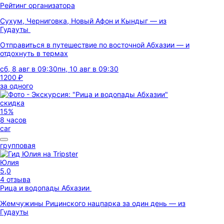
Рейтинг организатора
Сухум, Черниговка, Новый Афон и Кындыг — из
Гудауты
Отправиться в путешествие по восточной Абхазии — и
отдохнуть в термах
сб, 8 авг в 09:30
пн, 10 авг в 09:30
1200 ₽
за одного
скидка
15%
8 часов
car
групповая
Юлия
5,0
4 отзыва
Рица и водопады Абхазии
Жемчужины Рицинского нацпарка за один день — из
Гудауты