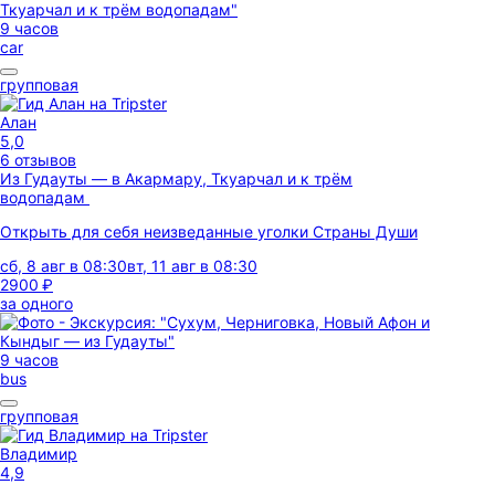
9 часов
car
групповая
Алан
5,0
6 отзывов
Из Гудауты — в Акармару, Ткуарчал и к трём
водопадам
Открыть для себя неизведанные уголки Страны Души
сб, 8 авг в 08:30
вт, 11 авг в 08:30
2900 ₽
за одного
9 часов
bus
групповая
Владимир
4,9