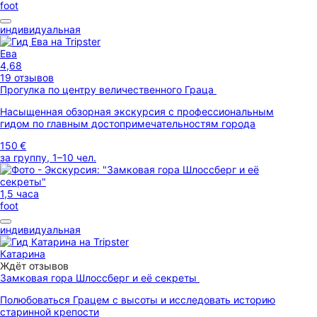
foot
индивидуальная
Ева
4,68
19 отзывов
Прогулка по центру величественного Граца
Насыщенная обзорная экскурсия с профессиональным
гидом по главным достопримечательностям города
150 €
за группу, 1–10 чел.
1,5 часа
foot
индивидуальная
Катарина
Ждёт отзывов
Замковая гора Шлоссберг и её секреты
Полюбоваться Грацем с высоты и исследовать историю
старинной крепости