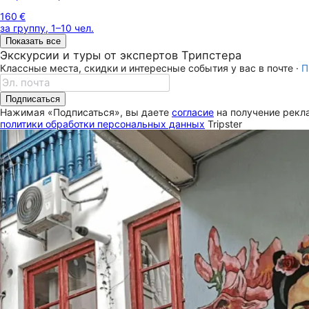
160 €
за группу, 1–10 чел.
Показать все
Экскурсии и туры от экспертов Трипстера
Классные места, скидки и интересные события у вас в почте ·
П
Подписаться
Нажимая «Подписаться», вы даете
согласие
на получение рекла
политики обработки персональных данных
Tripster