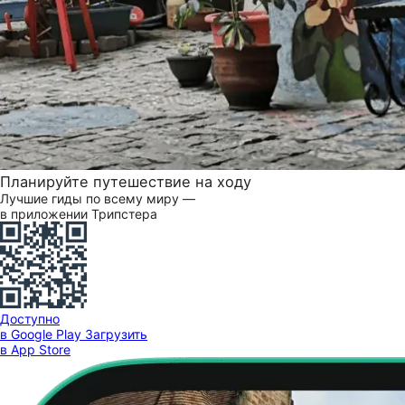
Планируйте путешествие на ходу
Лучшие гиды по всему миру —
в приложении Трипстера
Доступно
в Google Play
Загрузить
в App Store