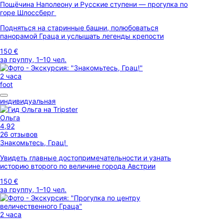
Пощёчина Наполеону и Русские ступени — прогулка по
горе Шлоссберг
Подняться на старинные башни, полюбоваться
панорамой Граца и услышать легенды крепости
150 €
за группу, 1–10 чел.
2 часа
foot
индивидуальная
Ольга
4,92
26 отзывов
Знакомьтесь, Грац!
Увидеть главные достопримечательности и узнать
историю второго по величине города Австрии
150 €
за группу, 1–10 чел.
2 часа