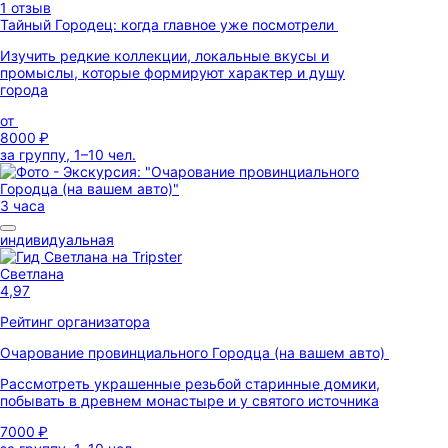
1 отзыв
Тайный Городец: когда главное уже посмотрели
Изучить редкие коллекции, локальные вкусы и
промыслы, которые формируют характер и душу
города
от
8000 ₽
за группу, 1–10 чел.
3 часа
индивидуальная
Светлана
4,97
Рейтинг организатора
Очарование провинциального Городца (на вашем авто)
Рассмотреть украшенные резьбой старинные домики,
побывать в древнем монастыре и у святого источника
7000 ₽