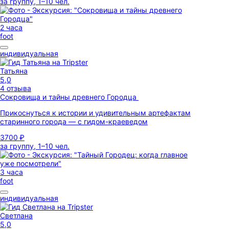
за группу, 1–10 чел.
2 часа
foot
индивидуальная
Татьяна
5,0
4 отзыва
Сокровища и тайны древнего Городца
Прикоснуться к истории и удивительным артефактам
старинного города — с гидом-краеведом
3700 ₽
за группу, 1–10 чел.
3 часа
foot
индивидуальная
Светлана
5,0