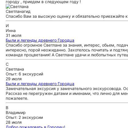
городу , приедем в следующем году !
Светлана
гид
Спасибо Вам за высокую оценку и обязательно приезжайте к
И
Инна
31 июля
Были и легенды древнего Городца
Спасибо огромное Светлане за знания, интерес, обьем, пода
интересно, порой неожиданно. Захотелось почитать и подтяну
команде процветания! А Светлане удачи и любопытных путе
С
Светлана
Опыт: 6 экскурсий
29 июля
Были и легенды древнего Городца
Замечательная эксурсия у замечательного экскурсовода. Ос
Рассказ не перегружен датами и именами, что лично для мен
пожалеете.
В
Владимир
Опыт: 2 экскурсии
28 июля
Добро пожаловать в Городец!