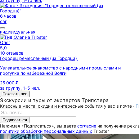
за группу, 1–10 чел.
6 часов
car
индивидуальная
Олег
5,0
10 отзывов
Городец ремесленный (из Городца)
Увлекательное знакомство с народными промыслами и
прогулка по набережной Волги
25 000 ₽
за группу, 1–5 чел.
Показать все
Экскурсии и туры от экспертов Трипстера
Классные места, скидки и интересные события у вас в почте ·
П
Подписаться
Нажимая «Подписаться», вы даете
согласие
на получение рекла
политики обработки персональных данных
Tripster