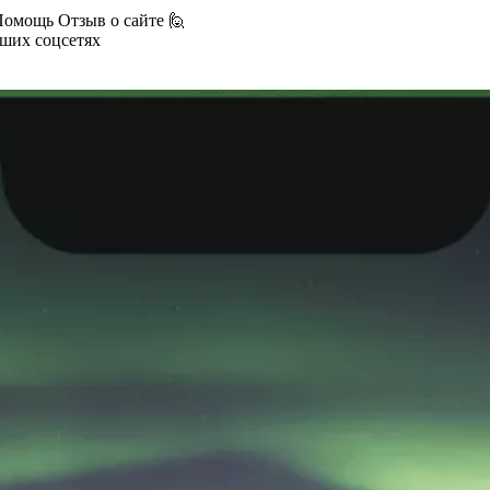
Помощь
Отзыв о сайте 🙋
аших соцсетях