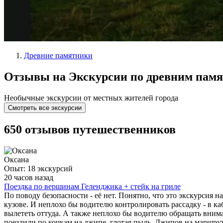
Древние памятники
Отзывы на Экскурсии по древним памя
Необычные экскурсии от местных жителей города
Смотреть все экскурсии
650 отзывов путешественников
Оксана
Опыт: 18 экскурсий
20 часов назад
Поездка по вершинам Геленджика + стейк на гриле
По поводу безопасности - её нет. Понятно, что это экскурсия 
кузове. И неплохо бы водителю контролировать рассадку - в 
вылететь оттуда. А также неплохо бы водителю обращать вниман
поездили по кочкам на джипе, глотая пыль. Джипов на маршрут