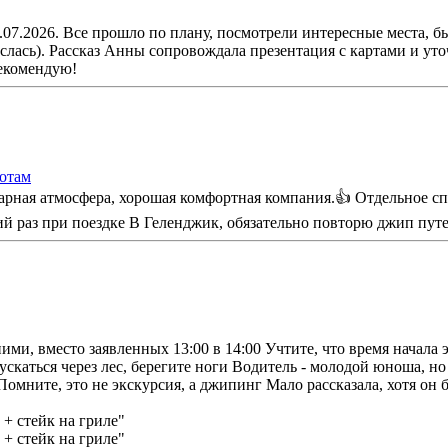
07.2026. Все прошло по плану, посмотрели интересные места, бы
еслась). Рассказ Анны сопровождала презентация с картами и у
Рекомендую!
ротам
карная атмосфера, хорошая комфортная компания.👍 Отдельное 
й раз при поездке В Геленджик, обязательно повторю джип пут
ними, вместо заявленных 13:00 в 14:00 Учтите, что время начала
ускаться через лес, берегите ноги Водитель - молодой юноша, 
омните, это не экскурсия, а джипинг Мало рассказала, хотя он бы