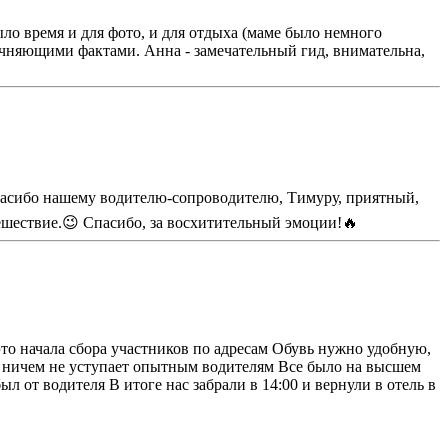
ло время и для фото, и для отдыха (маме было немного
точняющими фактами. Анна - замечательный гид, внимательна,
спасибо нашему водителю-сопроводителю, Тимуру, приятный,
ешествие.😉 Спасибо, за восхитительный эмоции!🔥
 это начала сбора участников по адресам Обувь нужно удобную,
но ничем не уступает опытным водителям Все было на высшем
л от водителя В итоге нас забрали в 14:00 и вернули в отель в