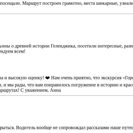
о посещали. Маршрут построен грамотно, места шикарные, узна
 Анны о древней истории Геленджика, посетили интересные, раз
ендуем всем!
ва и высокую оценку! ❤️ Нам очень приятно, что экскурсия «Го
ы, и мы рады, что вам понравилось погружение в историю и кра
маршрутах! С уважением, Анна
крыться. Водитель вообще не сопровождал рассказами наше путеш