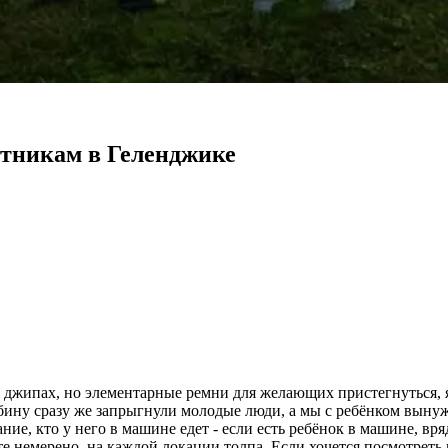
тникам в Геленджике
на джипах, но элементарные ремни для желающих пристегнуться, 
кабину сразу же запрыгнули молодые люди, а мы с ребёнком вын
ие, кто у него в машине едет - если есть ребёнок в машине, вр
е немерено, на каждой локации толпа. Если хочется посмотреть