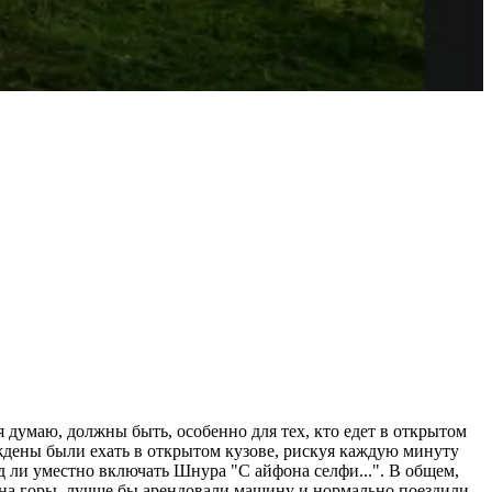
я думаю, должны быть, особенно для тех, кто едет в открытом
уждены были ехать в открытом кузове, рискуя каждую минуту
яд ли уместно включать Шнура "С айфона селфи...". В общем,
 на горы, лучше бы арендовали машину и нормально поездили.