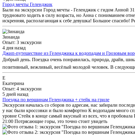
Город мечты Геленджик
Были на экскурсии Город мечты - Геленджик с гидом Анной 31.
трудновато ходить в силу возраста, но Анна с пониманием отн
искренняя, располагающая к себе девушка! Большое спасибо! 
Зинаида
Опыт: 3 экскурсии
4 дня назад
Джип-путешествие из Геленджика к водопадам и Грозовым во
Добрый день. Поездка очень понравилась, природа, драйв, ши
позитивный, вежливый, весёлый молодой человек. В следующи
Е
Екатерина
Опыт: 4 экскурсии
5 дней назад
Поездка по вершинам Геленджика + стейк на гриле
Экскурсия началась со сборов по адресам, нас забирали послед
у нас были кроссовки и было комфортно К водопадам много сп
уровне Стейк в конце самый вкусный из всех, что я пробовала П
21:00 Потрясающие горы, это точно стоит увидеть