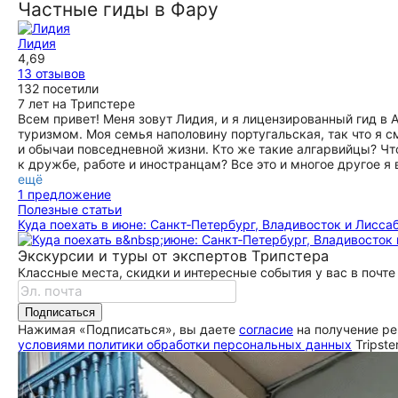
самостоятельно можно обойти за полчаса, но если Вы
Частные гиды в Фару
любите не просто гулять, а узнавать что-то особенное о
месте, то рекомендую эту экскурсию. Лидия познакомила
Лидия
нас с городом, показала, как живут местные и
4,69
порекомендовала, что ещё можно посетить. С ней мы
13 отзывов
попробовали национальные сладости и интересно провели
132 посетили
время. Организация экскурсии была очень простой:
7 лет на Трипстере
представители на сайте отвечают быстро, у нас был
Всем привет! Меня зовут Лидия, и я лицензированный гид в А
контакт экскурсовода и мы могли связаться друг с другом
туризмом. Моя семья наполовину португальская, так что я с
в любое время.
и обычаи повседневной жизни. Кто же такие алгарвийцы? Что 
ещё
к дружбе, работе и иностранцам? Все это и многое другое я
ещё
1 предложение
Полезные статьи
Куда поехать в июне: Санкт‑Петербург, Владивосток и Лисса
Экскурсии и туры от экспертов Трипстера
Классные места, скидки и интересные события у вас в почте
Подписаться
Нажимая «Подписаться», вы даете
согласие
на получение ре
условиями политики обработки персональных данных
Tripste