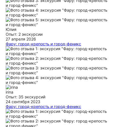
любит Португалию. Жаль, что в католическое Рождество
ничего не работало и мы даже не смогли посидеть в кафе,
но это, конечно, не вина экскурсовода. Как сказала Лидия,
в Португалии всё закрыто 3 дня в году: 25.12, 01.01 и 01.05.
Планируя, имейте это ввиду!
ещё
Юлия
Опыт: 2 экскурсии
27 апреля 2026
Фару: город-крепость и город-феникс
Отличный тур с замечательной Лидией. Рекомендуем для
всех, кому интересно послушать про историю этого
чудесного города, культуру и религию Португалии, в также
про особенности жизни в регионе Алгарве. Живая
экскурсия с приятным гидом.
ещё
irina
Опыт: 35 экскурсий
24 сентября 2023
Фару: город-крепость и город-феникс
Экскурсия- как волшебная, восточная сказка!! Пролетела
как один миг, даже мой муж, который терпеть не может
все что связанно с хождением "по пятам" и получением
"информации из интернета" был в полном восторге!