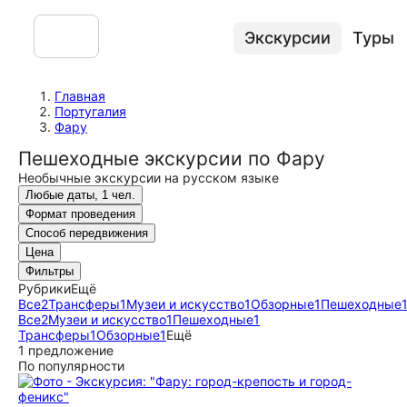
Экскурсии
Туры
Главная
Португалия
Фару
Пешеходные экскурсии по Фару
Необычные экскурсии на русском языке
Любые даты, 1 чел.
Формат проведения
Способ передвижения
Цена
Фильтры
Рубрики
Ещё
Все
2
Трансферы
1
Музеи и искусство
1
Обзорные
1
Пешеходные
Все
2
Музеи и искусство
1
Пешеходные
1
Трансферы
1
Обзорные
1
Ещё
1 предложение
По популярности