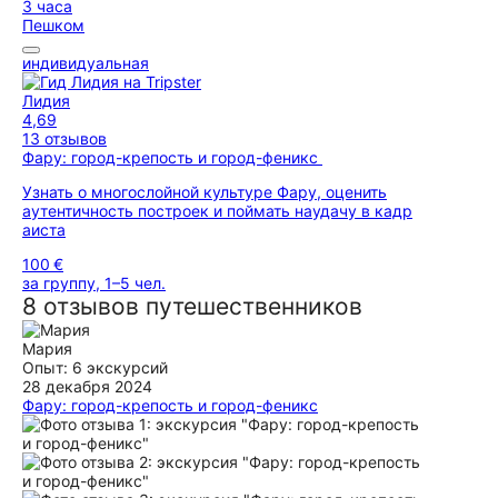
3 часа
Пешком
индивидуальная
Лидия
4,69
13 отзывов
Фару: город-крепость и город-феникс
Узнать о многослойной культуре Фару, оценить
аутентичность построек и поймать наудачу в кадр
аиста
100 €
за группу, 1–5 чел.
8 отзывов путешественников
Мария
Опыт: 6 экскурсий
28 декабря 2024
Фару: город-крепость и город-феникс
Спасибо огромное Лидии за замечательную экскурсию.
Была как историческая информация, также и бытовая, всё
очень интересно, время пролетело быстро. Лидия очень
радушная, давно здесь живет и сразу чувствуется, что