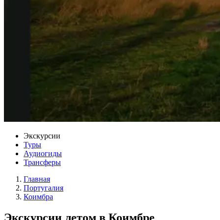
Экскурсии
Туры
Аудиогиды
Трансферы
Главная
Португалия
Коимбра
Экскурсии летом в Коимбре