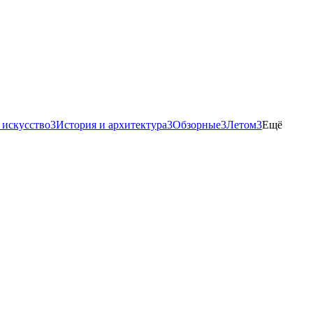
 искусство
3
История и архитектура
3
Обзорные
3
Летом
3
Ещё