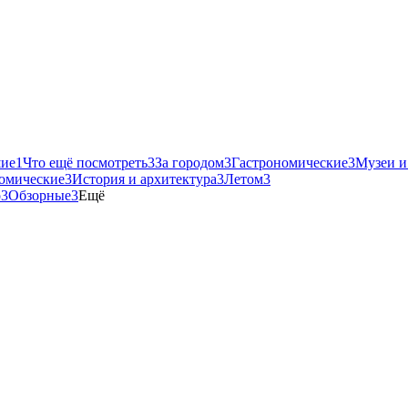
ие
1
Что ещё посмотреть
3
За городом
3
Гастрономические
3
Музеи и
омические
3
История и архитектура
3
Летом
3
о
3
Обзорные
3
Ещё