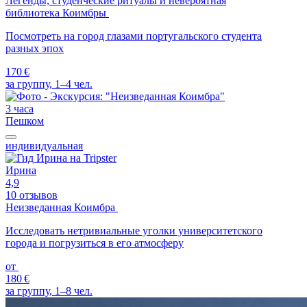
Легенды, студенческие ритуалы и невероятная
библиотека Коимбры
Посмотреть на город глазами португальского студента
разных эпох
170 €
за группу, 1–4 чел.
3 часа
Пешком
индивидуальная
Ирина
4,9
10 отзывов
Неизведанная Коимбра
Исследовать нетривиальные уголки университетского
города и погрузиться в его атмосферу
от
180 €
за группу, 1–8 чел.