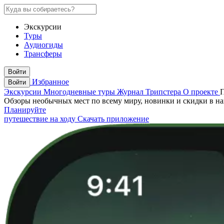
Экскурсии
Туры
Аудиогиды
Трансферы
Войти
Избранное
Войти
Экскурсии
Многодневные туры
Журнал Трипстера
О проекте
Обзоры необычных мест по всему миру, новинки и скидки в н
Планируйте
путешествие на ходу
Скачать приложение