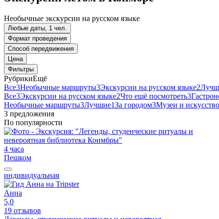
Необычные экскурсии на русском языке
Любые даты, 1 чел.
Формат проведения
Способ передвижения
Цена
Фильтры
Рубрики
Ещё
Все
3
Необычные маршруты
3
Экскурсии на русском языке
2
Лучш
Все
3
Экскурсии на русском языке
2
Что ещё посмотреть
3
Гастрон
Необычные маршруты
3
Лучшие
1
За городом
3
Музеи и искусств
3 предложения
По популярности
4 часа
Пешком
индивидуальная
Анна
5,0
19 отзывов