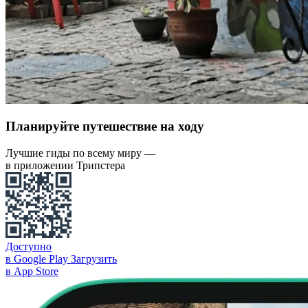
Планируйте путешествие на ходу
Лучшие гиды по всему миру —
в приложении Трипстера
Доступно
в Google Play
Загрузить
в App Store