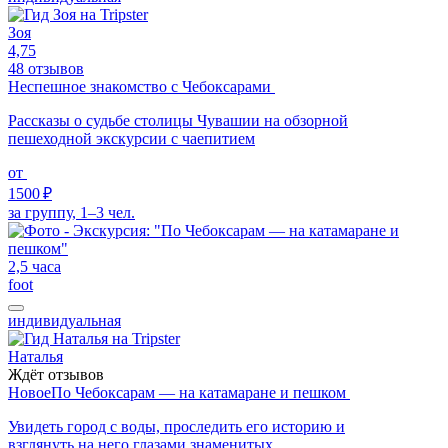
Зоя
4,75
48 отзывов
Неспешное знакомство с Чебоксарами
Рассказы о судьбе столицы Чувашии на обзорной
пешеходной экскурсии с чаепитием
от
1500 ₽
за группу, 1–3 чел.
2,5 часа
foot
индивидуальная
Наталья
Ждёт отзывов
Новое
По Чебоксарам — на катамаране и пешком
Увидеть город с воды, проследить его историю и
взглянуть на него глазами знаменитых