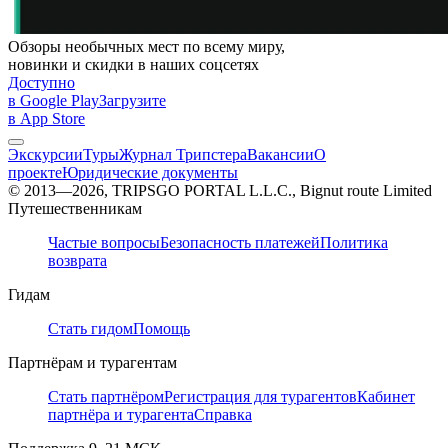
Обзоры необычных мест по всему миру,
новинки и скидки в наших соцсетях
Доступно
в Google Play
Загрузите
в App Store
Экскурсии
Туры
Журнал Трипстера
Вакансии
О
проекте
Юридические документы
© 2013—2026, TRIPSGO PORTAL L.L.C., Bignut route Limited
Путешественникам
Частые вопросы
Безопасность платежей
Политика
возврата
Гидам
Стать гидом
Помощь
Партнёрам и турагентам
Стать партнёром
Регистрация для турагентов
Кабинет
партнёра и турагента
Справка