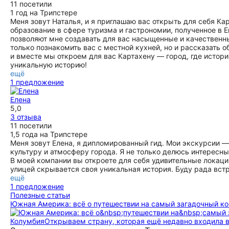
11 посетили
1 год на Трипстере
​Меня зовут Наталья, и я приглашаю вас открыть для себя К
образование в сфере туризма и гастрономии, полученное в 
позволяют мне создавать для вас насыщенные и качественн
только познакомить вас с местной кухней, но и рассказать о
и вместе мы откроем для вас Картахену — город, где истор
уникальную историю!
ещё
1 предложение
Елена
5,0
3 отзыва
11 посетили
1,5 года на Трипстере
Меня зовут Елена, я дипломированный гид. Мои экскурсии —
культуру и атмосферу города. Я не только делюсь интересн
В моей компании вы откроете для себя удивительные локаци
улицей скрывается своя уникальная история. Буду рада встр
ещё
1 предложение
Полезные статьи
Южная Америка: всё о путешествии на самый загадочный ко
Колумбия
Открываем страну, которая ещё недавно входила 