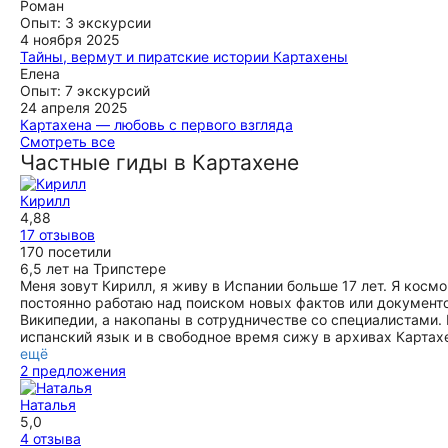
прекрасным видом и вкусными блюдами. Однозначно
после ее экскурсии понять и прочувствовать этот город,
Очень приятно было провести время с Викторией. Мы
Роман
рекомендую Наталью! Замечательный человек и
познакомиться с его историей и настоящим, увидеть все
брали экскурсии по Картахене и Аликанте. Экскурсии были
Опыт: 3 экскурсии
экскурсовод в Картахене!
его прекрасные и важные места и ощутить его пульс и
информативные, не перегруженные датами, в умеренном
4 ноября 2025
стиль жизни его жителей.
пешем режиме.
Тайны, вермут и пиратские истории Картахены
ещё
Необыкновенная экскурсия! Наталья очень знающий ,
Елена
ещё
ещё
понимающий гид и интеллигентный человек. Экскурсия по
Опыт: 7 экскурсий
Картахене сложна тем, что там сплетается несколько эпох,
24 апреля 2025
о которых нужно рассказать «в косичку», то есть по
Картахена — любовь с первого взгляда
отдельности но не разделяя, а слетая воедино . Всем было
Были с Еленой на экскурсии по Картахене. Прекрасно
Смотреть все
очень интересно , детям понравилось! Особая оценка
провели время, познакомились с городом, узнали много
Частные гиды в Картахене
интересных подробностей. Продуманный маршрут,
гастрономической и сувенирной частям экскурсии 👍👍👍
познавательный и, не перегруженный лишними деталями,
Кирилл
ещё
рассказ. У нас остались очень приятные и теплые
4,88
воспоминания. Отдельно хочу отметить, что ребенку тоже
17 отзывов
было не скучно. Спасибо.
170 посетили
ещё
6,5 лет на Трипстере
Меня зовут Кирилл, я живу в Испании больше 17 лет. Я косм
постоянно работаю над поиском новых фактов или документов
Википедии, а накопаны в сотрудничестве со специалистами. 
испанский язык и в свободное время сижу в архивах Картах
ещё
2 предложения
Наталья
5,0
4 отзыва