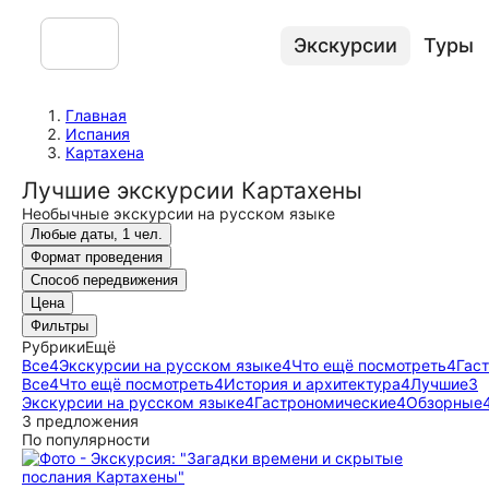
Экскурсии
Туры
Главная
Испания
Картахена
Лучшие экскурсии Картахены
Необычные экскурсии на русском языке
Любые даты, 1 чел.
Формат проведения
Способ передвижения
Цена
Фильтры
Рубрики
Ещё
Все
4
Экскурсии на русском языке
4
Что ещё посмотреть
4
Гас
Все
4
Что ещё посмотреть
4
История и архитектура
4
Лучшие
3
Экскурсии на русском языке
4
Гастрономические
4
Обзорные
3 предложения
По популярности