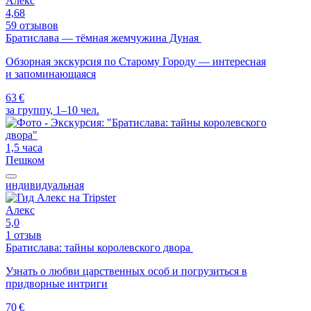
Алекс
4,68
59 отзывов
Братислава — тёмная жемчужина Дуная
Обзорная экскурсия по Старому Городу — интересная
и запоминающаяся
63 €
за группу, 1–10 чел.
1,5 часа
Пешком
индивидуальная
Алекс
5,0
1 отзыв
Братислава: тайны королевского двора
Узнать о любви царственных особ и погрузиться в
придворные интриги
70 €