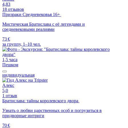
4,83
18 отзывов
Призраки Средневековья 16+
Мистическая Братислава с её легендами и
средневековыми реалиями
73 €
за группу, 1–10 чел.
1,5 часа
Пешком
индивидуальная
Алекс
5,0
1 отзыв
Братислава: тайны королевского двора
Узнать о любви царственных особ и погрузиться в
придворные интриги
70 €