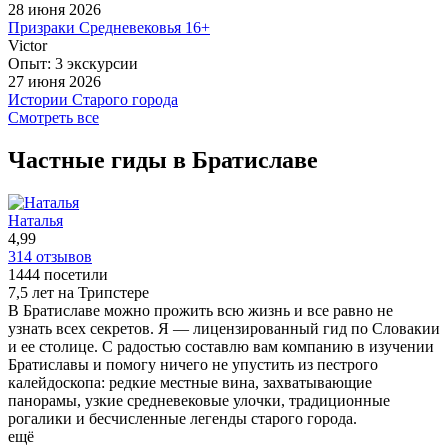
спасибо Рекомендуем.
28 июня 2026
ещё
Призраки Средневековья 16+
ещё
Экскурсия понравилась, было интересно и увлекательно.
Victor
Осталось небольшое ощущение недосказанности, Алекс
Опыт: 3 экскурсии
немного отвлекался на неактуальные для основного
27 июня 2026
количества участников темы, потратившие минут 20
Истории Старого города
общего экскурсионное время ,что повлекло за собой
Рекомендую экскурсии с Инессой. Сразу возникает контакт
Смотреть все
незаконченную историю и завершение экскурсии. на наш
в общении. Мягкая подача материала, знание истории и
взгляд стоило как минимум не начинать последний рассказ,
современности. Небольшая по времени экскурсия, пешая по
Частные гиды в Братиславе
красиво подвести к завершению , а не посмотрев на часы ,
старому городу, но интересная и познавательная. Спасибо
сказать , что время вышло. Не хотим сказать что это
за удовольствие.
испортило впечатление на столько, чтобы быть не
ещё
Наталья
объективными в оценке экскурсии и экскурсовода как
4,99
рассказчика, надеюсь наши впечатления примут как
314 отзывов
пожелания на будущее, и в следующий приезд будем рады
1444 посетили
услышать ещё много интересных историй.
7,5 лет на Трипстере
ещё
В Братиславе можно прожить всю жизнь и все равно не
узнать всех секретов. Я — лицензированный гид по Словакии
и ее столице. С радостью составлю вам компанию в изучении
Братиславы и помогу ничего не упустить из пестрого
калейдоскопа: редкие местные вина, захватывающие
панорамы, узкие средневековые улочки, традиционные
рогалики и бесчисленные легенды старого города.
ещё