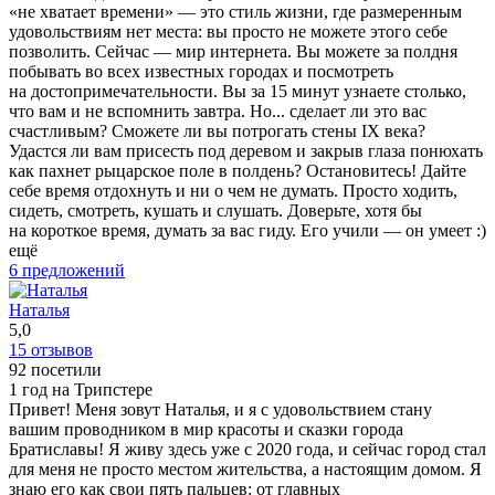
«не хватает времени» — это стиль жизни, где размеренным
удовольствиям нет места: вы просто не можете этого себе
позволить. Сейчас — мир интернета. Вы можете за полдня
побывать во всех известных городах и посмотреть
на достопримечательности. Вы за 15 минут узнаете столько,
что вам и не вспомнить завтра. Но... сделает ли это вас
счастливым? Сможете ли вы потрогать стены IX века?
Удастся ли вам присесть под деревом и закрыв глаза понюхать
как пахнет рыцарское поле в полдень? Остановитесь! Дайте
себе время отдохнуть и ни о чем не думать. Просто ходить,
сидеть, смотреть, кушать и слушать. Доверьте, хотя бы
на короткое время, думать за вас гиду. Его учили — он умеет :)
ещё
6 предложений
Наталья
5,0
15 отзывов
92 посетили
1 год на Трипстере
Привет! Меня зовут Наталья, и я с удовольствием стану
вашим проводником в мир красоты и сказки города
Братиславы! Я живу здесь уже с 2020 года, и сейчас город стал
для меня не просто местом жительства, а настоящим домом. Я
знаю его как свои пять пальцев: от главных