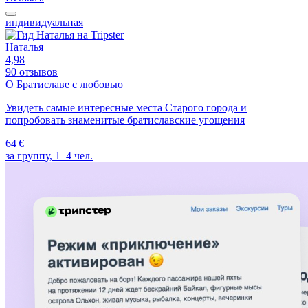
индивидуальная
Наталья
4,98
90 отзывов
О Братиславе с любовью
Увидеть самые интересные места Старого города и
попробовать знаменитые братиславские угощения
64 €
за группу, 1–4 чел.