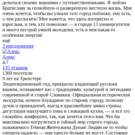
делиться своими знаниями с путешественниками. Я люблю
Братиславу за спокойную и размеренную местную жизнь. Мне
очень хочется, чтобы вы узнали этот город поближе, ему есть,
о чем рассказать! Мне кажется, что здесь интересно и
взрослым, и тем, кто помоложе — в городе 13 университетов
и много пестрой умной молодежи, есть в нем какая-то
особенная энергия!
ещё
3 предложения
Алекс
4,7
135 отзывов
1369 посетили
9 лет на Трипстере
Лицензированный гид, прекрасно владеющий русским
языком, познакомит вас с традициями, культурой и легендами
современной и старой Словакии. Официальная историческая
экскурсия, ночное блуждание по старому городу, полному
духов и привидений, выезд в красивейшие замки страны,
дегустация наилучшего пива и словацкой кухни, — и всё это
спокойно, комфортно, так, как хочется этого вам. Что бы
максимально погрузиться в тайный мир старого города,
называемого Тёмная Жемчужина Дуная! Людям не то чтобы
спешить надоело — они просто больше не могут. Состояние