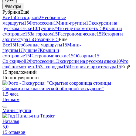
Фильтры
Рубрики
Ещё
Все
15
Со скидкой
2
Необычные
маршруты
15
Фотосессии
1
Мини-группы
1
Экскурсии на
русском языке
10
Лучшие
7
Что ещё посмотреть
15
Крыши и
смотровые
15
За городом
15
Гастрономические
15
История и
архитектура
15
Обзорные
15
Ещё
Все
15
Необычные маршруты
15
Мини-
группы
1
Лучшие
7
Крыши и
смотровые
15
Гастрономические
15
Обзорные
15
Со скидкой
2
Фотосессии
1
Экскурсии на русском языке
10
Что
ещё посмотреть
15
За городом
15
История и архитектура
15
Ещё
15 предложений
По популярности
1,5 часа
Пешком
Мини-группа
Наталья
5,0
15 отзывов