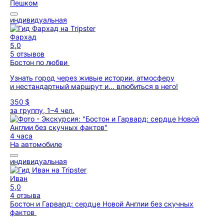
Пешком
индивидуальная
Фархад
5,0
5 отзывов
Бостон по любви
Узнать город через живые истории, атмосферу
и нестандартный маршрут и... влюбиться в него!
350 $
за группу, 1–4 чел.
4 часа
На автомобиле
индивидуальная
Иван
5,0
4 отзыва
Бостон и Гарвард: сердце Новой Англии без скучных
фактов