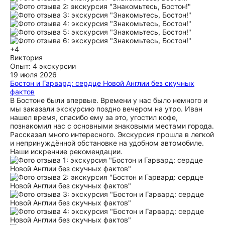
Бостоне! Обязательно вернемся и продолжим узнавать
этот удивительный город с вами. Вся наша группа, включая
детей остались очень довольны и впечатлены. Мы
путешественники со стажем и все согласились, что это
была одна из лучший экскурсий. Хорошо поставленная
речь, прекрасно структурированная информация,
+4
интересное изложение, академическая историческая база.
Виктория
Просто здорово!
Опыт: 4 экскурсии
19 июля 2026
ещё
Бостон и Гарвард: сердце Новой Англии без скучных
фактов
В Бостоне были впервые. Времени у нас было немного и
мы заказали экскурсию поздно вечером на утро. Иван
нашел время, спасибо ему за это, угостил кофе,
познакомил нас с основными знаковыми местами города.
Рассказал много интересного. Экскурсия прошла в легкой
и непринуждённой обстановке на удобном автомобиле.
Наши искренние рекомендации.