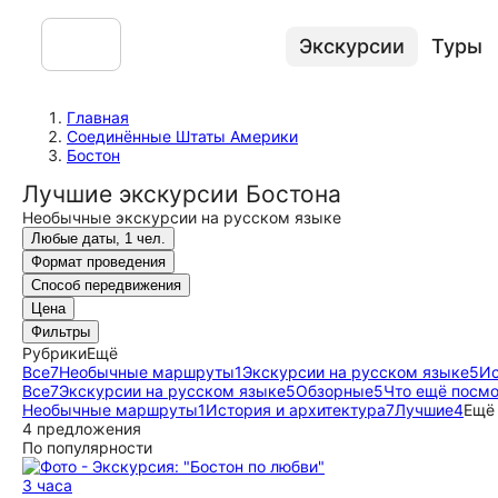
Экскурсии
Туры
Главная
Соединённые Штаты Америки
Бостон
Лучшие экскурсии Бостона
Необычные экскурсии на русском языке
Любые даты, 1 чел.
Формат проведения
Способ передвижения
Цена
Фильтры
Рубрики
Ещё
Все
7
Необычные маршруты
1
Экскурсии на русском языке
5
Ис
Все
7
Экскурсии на русском языке
5
Обзорные
5
Что ещё посмо
Необычные маршруты
1
История и архитектура
7
Лучшие
4
Ещё
4 предложения
По популярности
3 часа