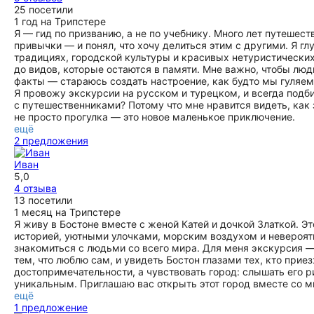
25 посетили
1 год на Трипстере
Я — гид по призванию, а не по учебнику. Много лет путешест
привычки — и понял, что хочу делиться этим с другими. Я г
традициях, городской культуры и красивых нетуристически
до видов, которые остаются в памяти. Мне важно, чтобы люд
факты — стараюсь создать настроение, как будто мы гуляем
Я провожу экскурсии на русском и турецком, и всегда под
с путешественниками? Потому что мне нравится видеть, как 
не просто прогулка — это новое маленькое приключение.
ещё
2 предложения
Иван
5,0
4 отзыва
13 посетили
1 месяц на Трипстере
Я живу в Бостоне вместе с женой Катей и дочкой Златкой. 
историей, уютными улочками, морским воздухом и невероят
знакомиться с людьми со всего мира. Для меня экскурсия —
тем, что люблю сам, и увидеть Бостон глазами тех, кто при
достопримечательности, а чувствовать город: слышать его ри
уникальным. Приглашаю вас открыть этот город вместе со м
ещё
1 предложение