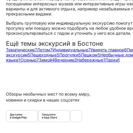
посещением интересных музеев или интерактивные игры-кве
варианты и для активного отдыха, например незабываемые 
прекрасными видами.
Выбрать групповую или индивидуальную экскурсию помогут 
прогулку или поездку можно подобрать на любое удобное вре
проконсультироваться с гидом и уточнить у него все детали.
Ещё темы экскурсий в Бостоне
Тематические
7
Летом
7
Индивидуальные
7
Увидеть главное
6
Пе
экскурсии
5
Пешеходные
5
Прогулки
5
Пешком
5
Необычные до
языке
1
Осенью
7
Зимой
4
Вечерние
2
Набережные
1
Парки
1
Обзоры необычных мест по всему миру,
новинки и скидки в наших соцсетях
Доступно
Загрузите
в Google Play
в App Store