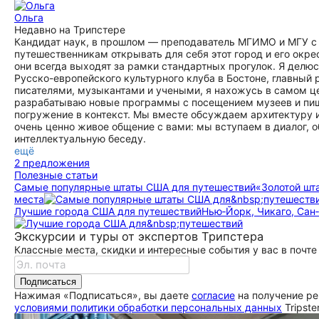
Ольга
Недавно на Трипстере
Кандидат наук, в прошлом — преподаватель МГИМО и МГУ с 
путешественникам открывать для себя этот город и его окр
они всегда выходят за рамки стандартных прогулок. Я делю
Русско-европейского культурного клуба в Бостоне, главный р
писателями, музыкантами и учеными, я нахожусь в самом це
разрабатываю новые программы с посещением музеев и пишу
погружение в контекст. Мы вместе обсуждаем архитектуру 
очень ценно живое общение с вами: мы вступаем в диалог,
интеллектуальную беседу.
ещё
2 предложения
Полезные статьи
Самые популярные штаты США для путешествий
«Золотой шт
места
Лучшие города США для путешествий
Нью‑Йорк, Чикаго, Сан
Экскурсии и туры от экспертов Трипстера
Классные места, скидки и интересные события у вас в почте
Подписаться
Нажимая «Подписаться», вы даете
согласие
на получение ре
условиями политики обработки персональных данных
Tripste