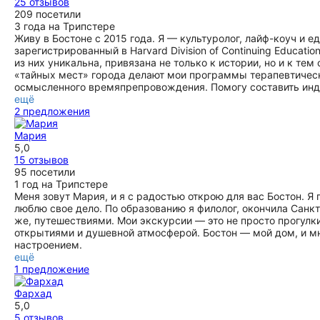
25 отзывов
экскурсию — только к ней!
Америки, о ключевых событиях истории Бостона и о том,
ещё
209 посетили
как этот город стал таким важным местом в истории
ещё
3 года на Трипстере
страны. Экскурсия прошла на одном дыхании — было
Живу в Бостоне с 2015 года. Я — культуролог, лайф-коуч и 
ощущение, что мы не просто слушаем факты, а
зарегистрированный в Harvard Division of Continuing Educa
действительно путешествуем во времени. Мария —
из них уникальна, привязана не только к истории, но и к те
настоящий профессионал и человек, который искренне
«тайных мест» города делают мои программы терапевтически
любит своё дело. От всей души рекомендуем её всем, кто
осмысленного времяпрепровождения. Помогу составить инд
хочет по-настоящему почувствовать атмосферу Бостона и
ещё
узнать его историю.
2 предложения
ещё
Мария
5,0
15 отзывов
95 посетили
1 год на Трипстере
Меня зовут Мария, и я с радостью открою для вас Бостон. Я 
люблю свое дело. По образованию я филолог, окончила Санкт
же, путешествиями. Мои экскурсии — это не просто прогул
открытиями и душевной атмосферой. Бостон — мой дом, и мн
настроением.
ещё
1 предложение
Фархад
5,0
5 отзывов