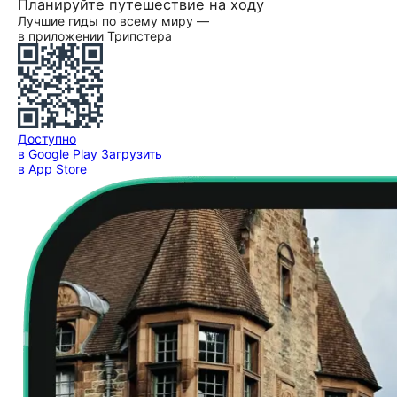
Планируйте путешествие на ходу
Лучшие гиды по всему миру —
в приложении Трипстера
Доступно
в Google Play
Загрузить
в App Store