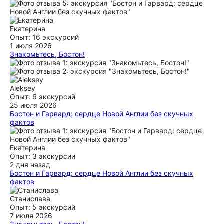
Екатерина
Опыт: 16 экскурсий
1 июля 2026
Знакомьтесь, Бостон!
Хочу выразить благодарность экскурсоводу Марии за
потрясающее знакомство с Бостоном! Мария глубоко знает
историю и великолепно подает материал, чувствуется
профессионализм. Она смогла показать город с самой
Aleksey
лучшей стороны — мы влюбились в Бостон! И ещё спасибо
Опыт: 6 экскурсий
за рекомендацию ресторанов, мы с удовольствием
25 июля 2026
посетили их (и не раз)!
Бостон и Гарвард: сердце Новой Англии без скучных
фактов
ещё
Иван недавно занимается туристами, но при этом
понимает что нужно, не нагружает путешествие именами и
датами. В нашем случае он сделал больше, чем по
Екатерина
программе, плюс дал пару советов как сэкономить $!
Опыт: 3 экскурсии
Рекомендую!
2 дня назад
Бостон и Гарвард: сердце Новой Англии без скучных
ещё
фактов
Иван, вежлив и пунктуален, оперативно отреагировал на
наш запрос. Все ключевые туристические места Бостона
Станислава
были охвачены экскурсией. Иван также дал нам ценные
Опыт: 5 экскурсий
рекомендации о местных ресторанах и кафе. Спасибо,
7 июля 2026