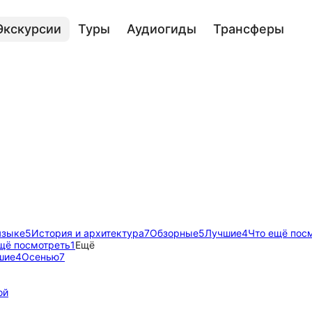
Экскурсии
Туры
Аудиогиды
Трансферы
языке
5
История и архитектура
7
Обзорные
5
Лучшие
4
Что ещё пос
щё посмотреть
1
Ещё
шие
4
Осенью
7