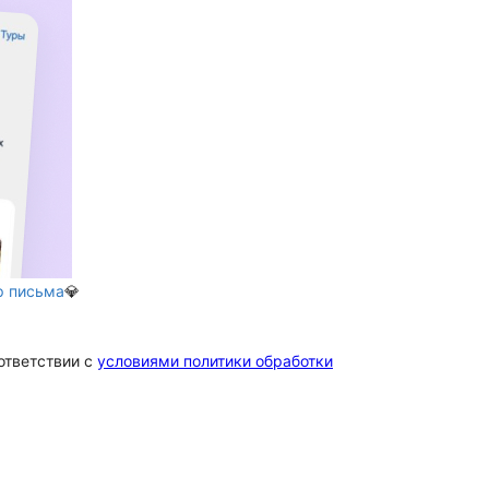
р письма
💎
ответствии c
условиями политики обработки