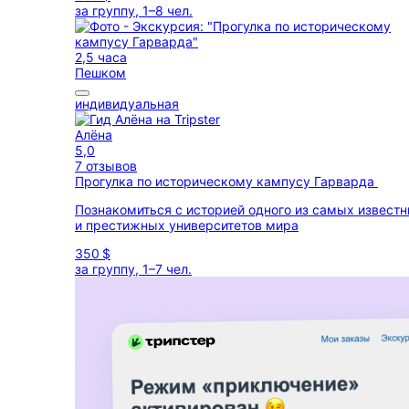
за группу, 1–8 чел.
2,5 часа
Пешком
индивидуальная
Алёна
5,0
7 отзывов
Прогулка по историческому кампусу Гарварда
Познакомиться с историей одного из самых извест
и престижных университетов мира
350 $
за группу, 1–7 чел.