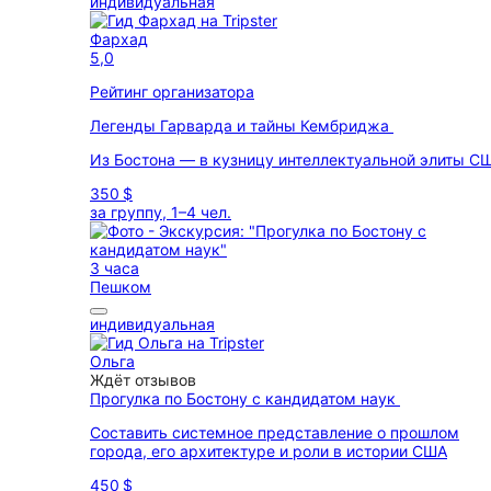
индивидуальная
Фархад
5,0
Рейтинг организатора
Легенды Гарварда и тайны Кембриджа
Из Бостона — в кузницу интеллектуальной элиты С
350 $
за группу, 1–4 чел.
3 часа
Пешком
индивидуальная
Ольга
Ждёт отзывов
Прогулка по Бостону с кандидатом наук
Составить системное представление о прошлом
города, его архитектуре и роли в истории США
450 $