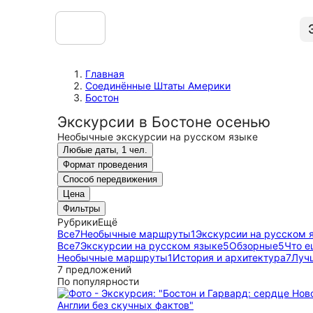
Главная
Соединённые Штаты Америки
Бостон
Экскурсии в Бостоне осенью
Необычные экскурсии на русском языке
Любые даты, 1 чел.
Формат проведения
Способ передвижения
Цена
Фильтры
Рубрики
Ещё
Все
7
Необычные маршруты
1
Экскурсии на русском 
Все
7
Экскурсии на русском языке
5
Обзорные
5
Что е
Необычные маршруты
1
История и архитектура
7
Луч
7 предложений
По популярности