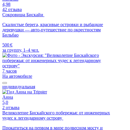
4,98
42 отзыва
Сокровища Бискайи
Скалистые берега, красивые островки и рыбацкие
деревушки — авто-путешествие по окрестностям
Бильбао
500 €
за группу, 1–4 чел.
7 часов
На автомобиле
индивидуальная
Анна
5,0
2 отзыва
Великолепие Бискайского побережья: от инженерных
чудес к легендарному острову
Прокатиться на первом в мире подвесном мосту и