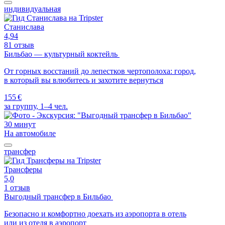
индивидуальная
Станислава
4,94
81 отзыв
Бильбао — культурный коктейль
От горных восстаний до лепестков чертополоха: город,
в который вы влюбитесь и захотите вернуться
155 €
за группу, 1–4 чел.
30 минут
На автомобиле
трансфер
Трансферы
5,0
1 отзыв
Выгодный трансфер в Бильбао
Безопасно и комфортно доехать из аэропорта в отель
или из отеля в аэропорт