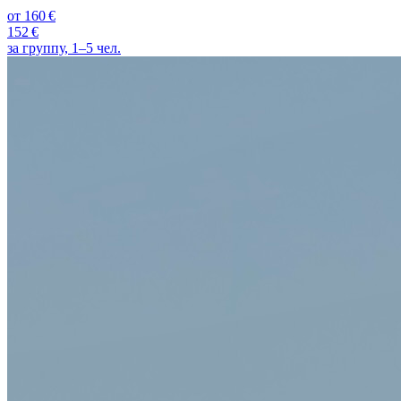
от
160 €
152 €
за группу, 1–5 чел.