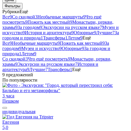
Фильтры
Рубрики
Ещё
Все
9
Со скидкой
3
Необычные маршруты
9
Что ещё
посмотреть
9
Пожить как местный
9
Монастыри, церкви,
храмы
9
За городом
9
Экскурсии на русском языке
7
Музеи и
искусство
9
История и архитектура
9
Обзорные
9
Лучшие
7
За
городом и природа
1
Трансферы
1
Летом
9
Ещё
Все
9
Необычные маршруты
9
Пожить как местный
9
За
городом
9
Музеи и искусство
9
Обзорные
9
За городом и
природа
1
Летом
9
Со скидкой
3
Что ещё посмотреть
9
Монастыри, церкви,
храмы
9
Экскурсии на русском языке
7
История и
архитектура
9
Лучшие
7
Трансферы
1
Ещё
9 предложений
По популярности
3 часа
Пешком
индивидуальная
Евгения
5,0