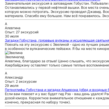
Замечательная экскурсия в заповедник Гобустан. Побывали н
Останавливались у первой нефтяной вышки. Все места очень и
которую можно потрогать. Экскурсию проводил Джавид. Всю 
материала. Спасибо ему большое. Нам всё понравилось. Эк
А
Алевтина
Опыт: 27 экскурсий
30 июля
Загадки Гобустана, грязевые вулканы и исцеляющая святын
Поехать на эту экскурсию с Эвелиной - одно из лучших реше
в особенности вулканические пейзажи. Я бы на месте кино
Эвелина
гид
Алевтина, благодарю за отзыв! Ценно слышать, что экскурси
Азербайджану оставляет только самые теплые воспоминани
А
Александр
Опыт: 2 экскурсии
29 июля
Петроглифы Гобустана и загадки Апшерона (обед и входные
Если вам повезет и у вас будет гид Рза - ваш день удался! 
дозой юмора. Корректное внимательное отношение к каждом
конечно, прекрасная по набору точек).