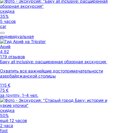
скидка
35%
5 часов
car
индивидуальная
Ариф
4,92
179 отзывов
Баку all inclusive: расширенная обзорная экскурсия
Охватить все важнейшие достопримечательности
азербайджанской столицы
115 €
75 €
за группу, 1–4 чел.
скидка
50%
ещё 12 часов
2 часа
foot