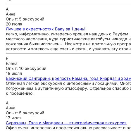
А
Анна
Опыт: 5 экскурсий
20 июля
Лучшее в окрестностях Баку за 1 день!
легко, информативно, интересно прошел наш день с Рауфом. 
местного населения, куда туристические автобусы никогда не
пожелания были исполнены. Несмотря на длительную програм
усталости и хотелось еще ехать и ехать, и узнавать эту стр
Е
Елена
Опыт: 10 экскурсий
19 июля
Бакинский Санторини, крепость Рамана, гора Янардаг и храм
Отличная легкая экскурсия с интересными локациями. Мног
погружением в аутентичную атмосферу. Отдельное спасибо 
к посещению!
А
Анна
Опыт: 5 экскурсий
17 июля
Сураханы, Гала и Мардакан — этнографическая экскурсия
Офил очень интересно и профессионально рассказывает и в