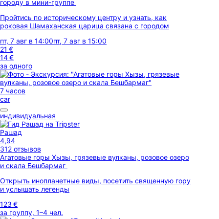
городу в мини-группе
Пройтись по историческому центру и узнать, как
роковая Шамаханская царица связана с городом
пт, 7 авг в 14:00
пт, 7 авг в 15:00
21 €
14 €
за одного
7 часов
car
индивидуальная
Рашад
4,94
312 отзывов
Агатовые горы Хызы, грязевые вулканы, розовое озеро
и скала Бешбармаг
Открыть инопланетные виды, посетить священную гору
и услышать легенды
123 €
за группу, 1–4 чел.