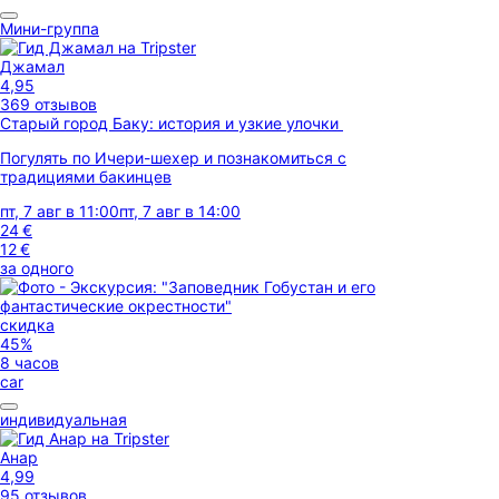
Мини-группа
Джамал
4,95
369 отзывов
Старый город Баку: история и узкие улочки
Погулять по Ичери-шехер и познакомиться с
традициями бакинцев
пт, 7 авг в 11:00
пт, 7 авг в 14:00
24 €
12 €
за одного
скидка
45%
8 часов
car
индивидуальная
Анар
4,99
95 отзывов