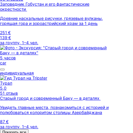
Заповедник Гобустан и его фантастические
окрестности
Древние наскальные рисунки, грязевые вулканы,
горящая гора и зороастрийский храм за 1 день
251 €
139 €
за группу, 1–4 чел.
5 часов
car
индивидуальная
Турал
5,0
51 отзыв
Старый город и современный Баку — в деталях
Увидеть главные места, познакомиться с историей и
полюбоваться колоритом столицы Азербайджана
87 €
за группу, 1–4 чел.
Показать все