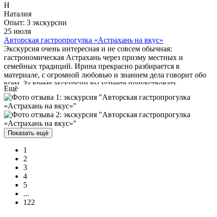
Н
Наталия
Опыт: 3 экскурсии
25 июля
Авторская гастропрогулка «Астрахань на вкус»
Экскурсия очень интересная и не совсем обычная:
гастрономическая Астрахань через призму местных и
семейных традиций. Ирина прекрасно разбирается в
материале, с огромной любовью и знанием дела говорит обо
всем. За время экскурсии вы успеете почувствовать
Ещё
Астрахань с ее особенностями, блюдами и языком. И
проникнетесь искренней симпатией к человеку, который
«открыл вам двери» в свой дом. Спасибо, Ирина!
Показать ещё
1
2
3
4
5
...
122