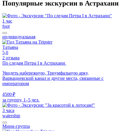
Популярные экскурсии в Астрахани
1 час
foot
индивидуальная
Татьяна
5,0
2 отзыва
По следам Петра I в Астрахани
Увидеть набережную, Триумфальную арку,
Варвациевский канал и другие места, связанные с
императором
4500 ₽
за группу, 1–5 чел.
3 часа
watership
Мини-группа