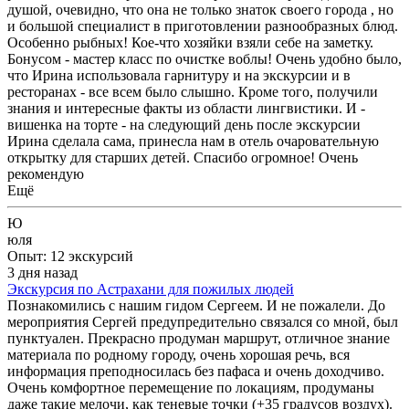
душой, очевидно, что она не только знаток своего города , но
и большой специалист в приготовлении разнообразных блюд.
Особенно рыбных! Кое-что хозяйки взяли себе на заметку.
Бонусом - мастер класс по очистке воблы! Очень удобно было,
что Ирина использовала гарнитуру и на экскурсии и в
ресторанах - все всем было слышно. Кроме того, получили
знания и интересные факты из области лингвистики. И -
вишенка на торте - на следующий день после экскурсии
Ирина сделала сама, принесла нам в отель очаровательную
открытку для старших детей. Спасибо огромное! Очень
рекомендую
Ещё
Ю
юля
Опыт: 12 экскурсий
3 дня назад
Экскурсия по Астрахани для пожилых людей
Познакомились с нашим гидом Сергеем. И не пожалели. До
мероприятия Сергей предупредительно связался со мной, был
пунктуален. Прекрасно продуман маршрут, отличное знание
материала по родному городу, очень хорошая речь, вся
информация преподносилась без пафаса и очень доходчиво.
Очень комфортное перемещение по локациям, продуманы
даже такие мелочи, как теневые точки (+35 градусов воздух).