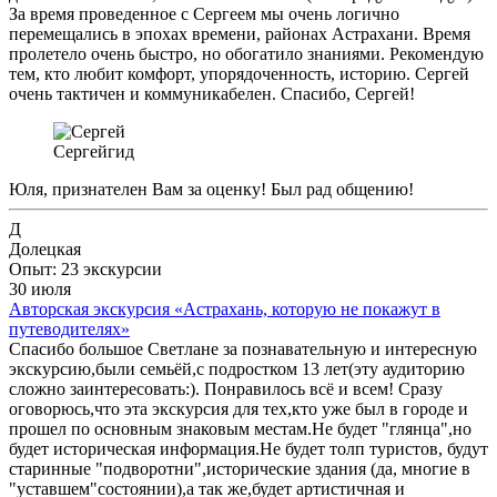
За время проведенное с Сергеем мы очень логично
перемещались в эпохах времени, районах Астрахани. Время
пролетело очень быстро, но обогатило знаниями. Рекомендую
тем, кто любит комфорт, упорядоченность, историю. Сергей
очень тактичен и коммуникабелен. Спасибо, Сергей!
Сергей
гид
Юля, признателен Вам за оценку! Был рад общению!
Д
Долецкая
Опыт: 23 экскурсии
30 июля
Авторская экскурсия «Астрахань, которую не покажут в
путеводителях»
Спасибо большое Светлане за познавательную и интересную
экскурсию,были семьёй,с подростком 13 лет(эту аудиторию
сложно заинтересовать:). Понравилось всё и всем! Сразу
оговорюсь,что эта экскурсия для тех,кто уже был в городе и
прошел по основным знаковым местам.Не будет "глянца",но
будет историческая информация.Не будет толп туристов, будут
старинные "подворотни",исторические здания (да, многие в
"уставшем"состоянии),а так же,будет артистичная и