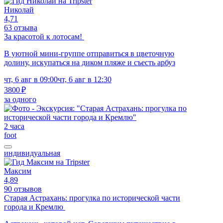
Николай
4,71
63 отзыва
За красотой к лотосам!
В уютной мини-группе отправиться в цветочную
долину, искупаться на диком пляже и съесть арбуз
чт, 6 авг в 09:00
чт, 6 авг в 12:30
3800 ₽
за одного
2 часа
foot
индивидуальная
Максим
4,89
90 отзывов
Старая Астрахань: прогулка по исторической части
города и Кремлю