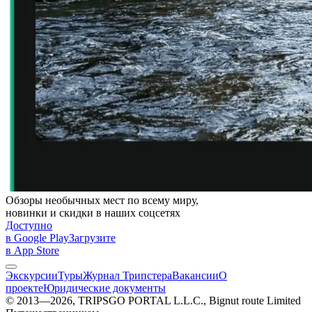
Обзоры необычных мест по всему миру,
новинки и скидки в наших соцсетях
Доступно
в Google Play
Загрузите
в App Store
Экскурсии
Туры
Журнал Трипстера
Вакансии
О
проекте
Юридические документы
© 2013—2026, TRIPSGO PORTAL L.L.C., Bignut route Limited