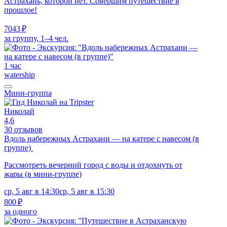
Астрахань, которой нет. Совершим путешествие в
прошлое!
7043 ₽
за группу, 1–4 чел.
1 час
watership
Мини-группа
Николай
4,6
30 отзывов
Вдоль набережных Астрахани — на катере с навесом (в
группе)
Рассмотреть вечерний город с воды и отдохнуть от
жары (в мини-группе)
ср, 5 авг в 14:30
ср, 5 авг в 15:30
800 ₽
за одного