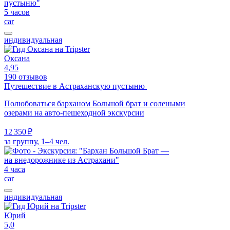
5 часов
car
индивидуальная
Оксана
4,95
190 отзывов
Путешествие в Астраханскую пустыню
Полюбоваться барханом Большой брат и солеными
озерами на авто-пешеходной экскурсии
12 350 ₽
за группу, 1–4 чел.
4 часа
car
индивидуальная
Юрий
5,0