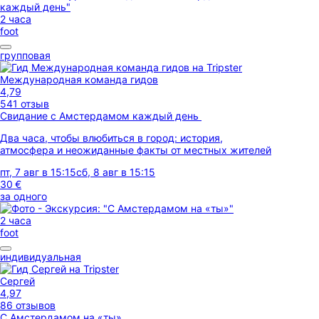
2 часа
foot
групповая
Международная команда гидов
4,79
541 отзыв
Свидание с Амстердамом каждый день
Два часа, чтобы влюбиться в город: история,
атмосфера и неожиданные факты от местных жителей
пт, 7 авг в 15:15
сб, 8 авг в 15:15
30 €
за одного
2 часа
foot
индивидуальная
Сергей
4,97
86 отзывов
С Амстердамом на «ты»