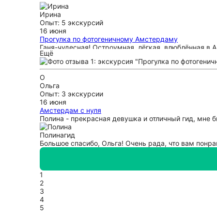
Ирина
Опыт: 5 экскурсий
16 июня
Прогулка по фотогеничному Амстердаму
Ганя-чудесная! Остроумная, лёгкая, влюблённая в 
Ещё
пролетело время. Огромное спасибо!
О
Ольга
Опыт: 3 экскурсии
16 июня
Амстердам с нуля
Полина - прекрасная девушка и отличный гид, мне б
Полина
гид
Большое спасибо, Ольга! Очень рада, что вам понра
1
2
3
4
5
...