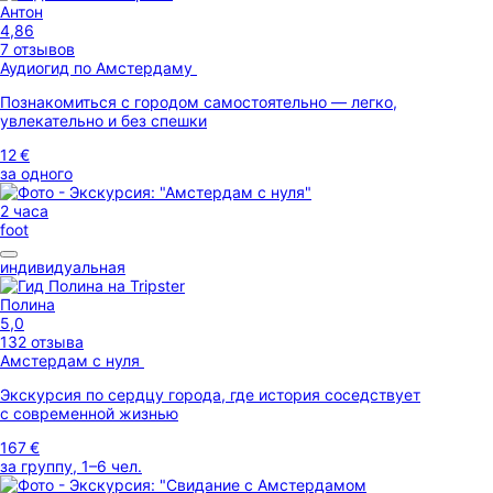
Антон
4,86
7 отзывов
Аудиогид по Амстердаму
Познакомиться с городом самостоятельно — легко,
увлекательно и без спешки
12 €
за одного
2 часа
foot
индивидуальная
Полина
5,0
132 отзыва
Амстердам с нуля
Экскурсия по сердцу города, где история соседствует
с современной жизнью
167 €
за группу, 1–6 чел.