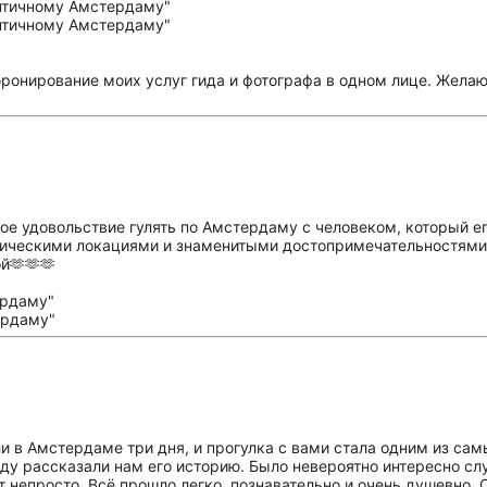
бронирование моих услуг гида и фотографа в одном лице. Жела
ое удовольствие гулять по Амстердаму с человеком, который ег
тическими локациями и знаменитыми достопримечательностями.
й🫶🫶🫶
и в Амстердаме три дня, и прогулка с вами стала одним из сам
оду рассказали нам его историю. Было невероятно интересно сл
 непросто. Всё прошло легко, познавательно и очень душевно. 