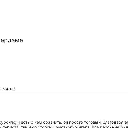
тердаме
заметно
курсиях, и есть с кем сравнить. он просто топовый, благодаря е
 туриста, так и со стороны местного жителя. Все рассказы бы