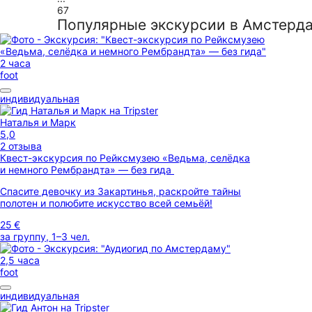
67
Популярные экскурсии в Амстерд
2 часа
foot
индивидуальная
Наталья и Марк
5,0
2 отзыва
Квест-экскурсия по Рейксмузею «Ведьма, селёдка
и немного Рембрандта» — без гида
Спасите девочку из Закартинья, раскройте тайны
полотен и полюбите искусство всей семьёй!
25 €
за группу, 1–3 чел.
2,5 часа
foot
индивидуальная