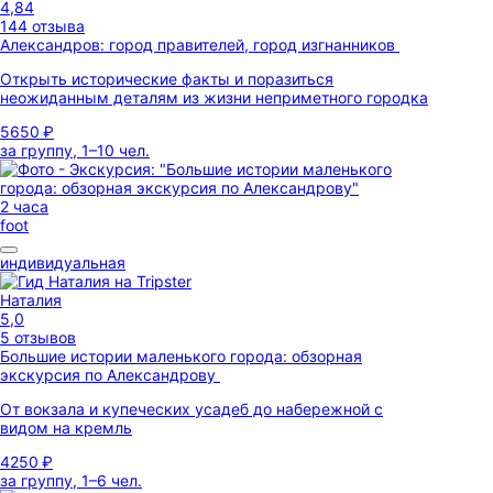
4,84
144 отзыва
Александров: город правителей, город изгнанников
Открыть исторические факты и поразиться
неожиданным деталям из жизни неприметного городка
5650 ₽
за группу, 1–10 чел.
2 часа
foot
индивидуальная
Наталия
5,0
5 отзывов
Большие истории маленького города: обзорная
экскурсия по Александрову
От вокзала и купеческих усадеб до набережной с
видом на кремль
4250 ₽
за группу, 1–6 чел.