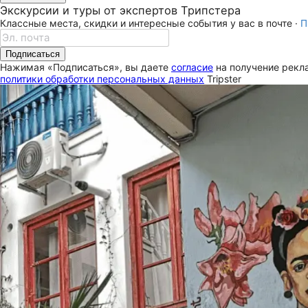
Экскурсии и туры от экспертов Трипстера
Классные места, скидки и интересные события у вас в почте ·
П
Подписаться
Нажимая «Подписаться», вы даете
согласие
на получение рекла
политики обработки персональных данных
Tripster