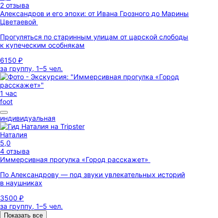
2 отзыва
Александров и его эпохи: от Ивана Грозного до Марины
Цветаевой
Прогуляться по старинным улицам от царской слободы
к купеческим особнякам
6150 ₽
за группу, 1–5 чел.
1 час
foot
индивидуальная
Наталия
5,0
4 отзыва
Иммерсивная прогулка «Город расскажет»
По Александрову — под звуки увлекательных историй
в наушниках
3500 ₽
за группу, 1–5 чел.
Показать все