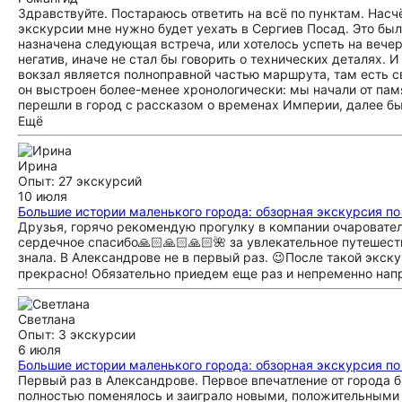
Здравствуйте. Постараюсь ответить на всё по пунктам. Насчё
экскурсии мне нужно будет уехать в Сергиев Посад. Это бы
назначена следующая встреча, или хотелось успеть на вечер
негатив, иначе не стал бы говорить о технических деталях. 
вокзал является полноправной частью маршрута, там есть с
он выстроен более-менее хронологически: мы начали от пам
перешли в город с рассказом о временах Империи, далее бы
«картинка не сложилась» из-за особенностей маршрута или к
Ещё
только сказать по столь щепетильной теме, что критику эту
на негативные моменты, впечатления о лучших аспектах исто
Ирина
Опыт: 27 экскурсий
10 июля
Большие истории маленького города: обзорная экскурсия п
Друзья, горячо рекомендую прогулку в компании очаровател
сердечное спасибо🙏🏻🙏🏻🙏🏻🌺 за увлекательное путешест
знала. В Александрове не в первый раз. 😉После такой экск
прекрасно! Обязательно приедем еще раз и непременно напро
Светлана
Опыт: 3 экскурсии
6 июля
Большие истории маленького города: обзорная экскурсия п
Первый раз в Александрове. Первое впечатление от города б
полностью поменялось и заиграло новыми, положительными э