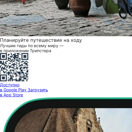
Планируйте путешествие на ходу
Лучшие гиды по всему миру —
в приложении Трипстера
Доступно
в Google Play
Загрузить
в App Store