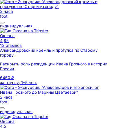
3 часа
foot
индивидуальная
Оксана
4,85
13 отзывов
Александровский кремль и прогулка по Старому
городу
Раскрыть роль резиденции Ивана Грозного в истории
России
6450 ₽
за группу, 1–5 чел.
2 часа
foot
индивидуальная
Оксана
4,5