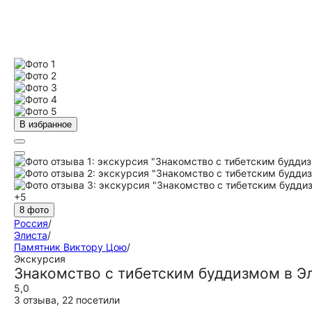
В избранное
+5
8 фото
Россия
/
Элиста
/
Памятник Виктору Цою
/
Экскурсия
Знакомство с тибетским буддизмом в Э
5,0
3 отзыва
,
22 посетили