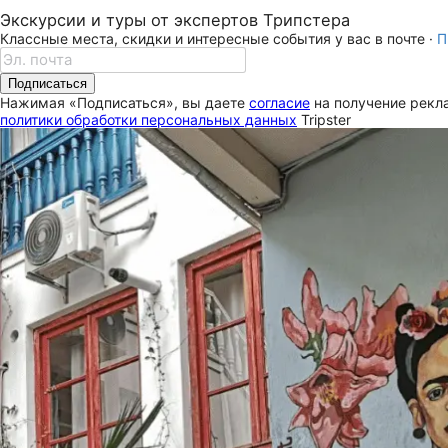
Экскурсии и туры от экспертов Трипстера
Классные места, скидки и интересные события у вас в почте ·
П
Подписаться
Нажимая «Подписаться», вы даете
согласие
на получение рекла
политики обработки персональных данных
Tripster