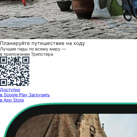
Планируйте путешествие на ходу
Лучшие гиды по всему миру —
в приложении Трипстера
Доступно
в Google Play
Загрузить
в App Store