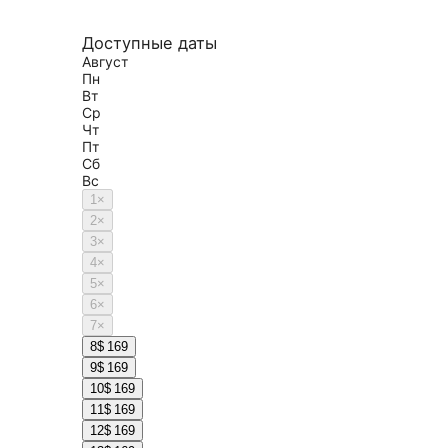
Доступные даты
Август
Пн
Вт
Ср
Чт
Пт
Сб
Вс
1
×
2
×
3
×
4
×
5
×
6
×
7
×
8
$ 169
9
$ 169
10
$ 169
11
$ 169
12
$ 169