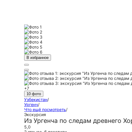
В избранное
+7
10 фото
Узбекистан
/
Ургенч
/
Что ещё посмотреть
/
Экскурсия
Из Ургенча по следам древнего Х
5,0
2 отзыва
,
6 посетили