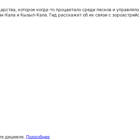
арства, которое когда-то процветало среди песков и управлял
рак-Кала и Кызыл-Кала. Гид расскажет об их связи с зороастри
ёте дешевле.
Подробнее