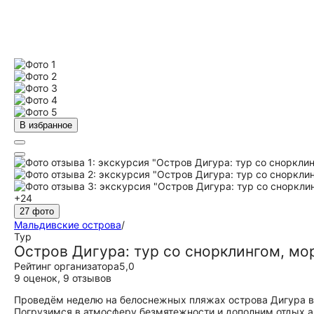
В избранное
+24
27 фото
Мальдивские острова
/
Тур
Остров Дигура: тур со снорклингом, мор
Рейтинг организатора
5,0
9 оценок
,
9 отзывов
Проведём неделю на белоснежных пляжах острова Дигура в 
Погрузимся в атмосферу безмятежности и дополним отдых а