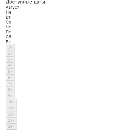
Доступные даты
Август
Пн
Вт
Ср
Чт
Пт
Сб
Вс
1
×
2
×
3
×
4
×
5
×
6
×
7
×
8
×
9
×
10
×
11
×
12
×
13
×
14
×