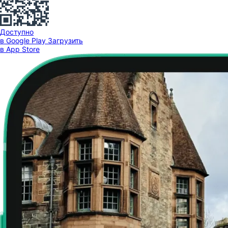
Доступно
в Google Play
Загрузить
в App Store