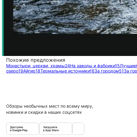
Похожие предложения
Монастыри, церкви, храмы
24
На заводы и фабрики
15
Лучшие
озеро
19
Айгир
18
Термальные источники
16
За городом
51
За го
Обзоры необычных мест по всему миру,
новинки и скидки в наших соцсетях
Доступно
Загрузите
в Google Play
в App Store