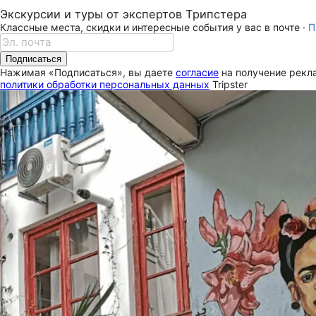
Экскурсии и туры от экспертов Трипстера
Классные места, скидки и интересные события у вас в почте ·
П
Подписаться
Нажимая «Подписаться», вы даете
согласие
на получение рекла
политики обработки персональных данных
Tripster