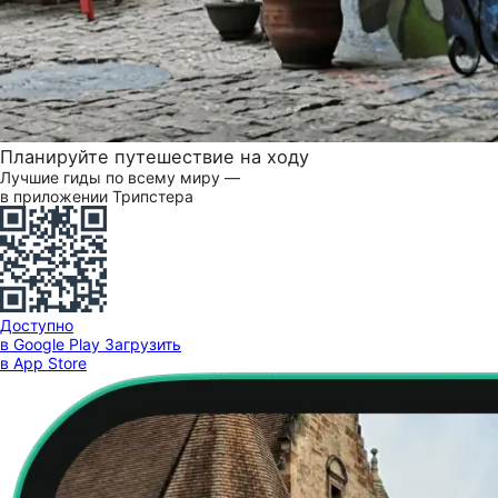
Планируйте путешествие на ходу
Лучшие гиды по всему миру —
в приложении Трипстера
Доступно
в Google Play
Загрузить
в App Store