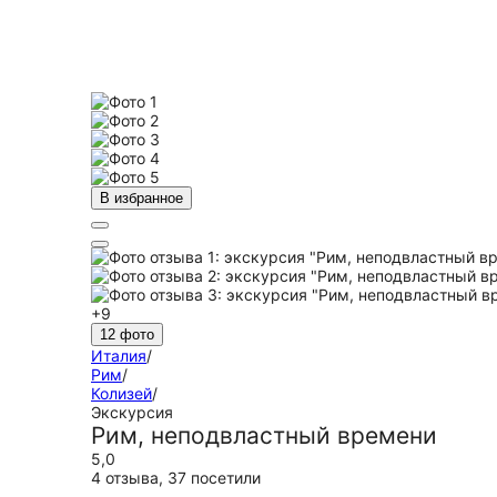
В избранное
+9
12 фото
Италия
/
Рим
/
Колизей
/
Экскурсия
Рим, неподвластный времени
5,0
4 отзыва
,
37 посетили