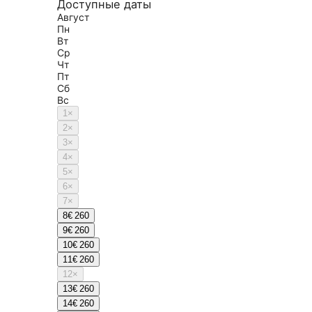
Доступные даты
Август
Пн
Вт
Ср
Чт
Пт
Сб
Вс
1
×
2
×
3
×
4
×
5
×
6
×
7
×
8
€ 260
9
€ 260
10
€ 260
11
€ 260
12
×
13
€ 260
14
€ 260