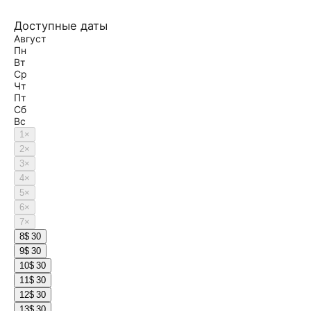
Доступные даты
Август
Пн
Вт
Ср
Чт
Пт
Сб
Вс
1
×
2
×
3
×
4
×
5
×
6
×
7
×
8
$ 30
9
$ 30
10
$ 30
11
$ 30
12
$ 30
13
$ 30