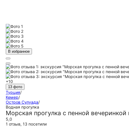
В избранное
+10
13 фото
Турция
/
Кемер
/
Остров Сулуада
/
Водная прогулка
Морская прогулка с пенной вечеринкой
5,0
1 отзыв
,
13 посетили