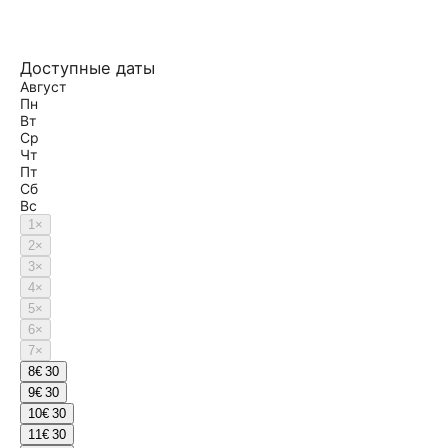
Доступные даты
Август
Пн
Вт
Ср
Чт
Пт
Сб
Вс
1
×
2
×
3
×
4
×
5
×
6
×
7
×
8
€ 30
9
€ 30
10
€ 30
11
€ 30