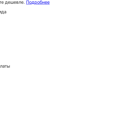
ёте дешевле.
Подробнее
ида
платы