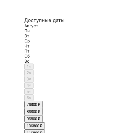
Доступные даты
Август
Пн
Вт
Ср
Чт
Пт
Сб
Вс
1
×
2
×
3
×
4
×
5
×
6
×
7
6800 ₽
8
6800 ₽
9
6800 ₽
10
6800 ₽