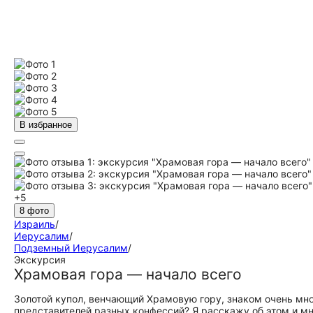
В избранное
+5
8 фото
Израиль
/
Иерусалим
/
Подземный Иерусалим
/
Экскурсия
Храмовая гора — начало всего
Золотой купол, венчающий Храмовую гору, знаком очень мног
представителей разных конфессий? Я расскажу об этом и мн