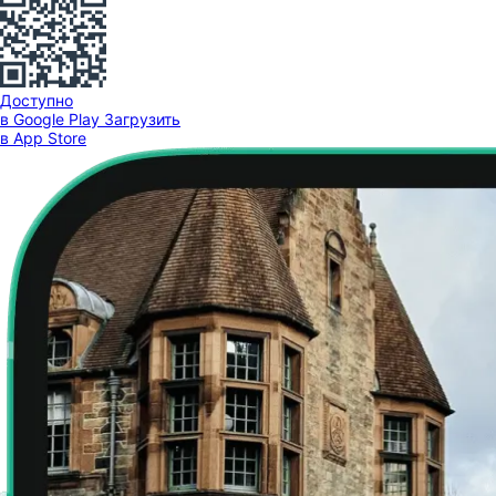
Доступно
в Google Play
Загрузить
в App Store