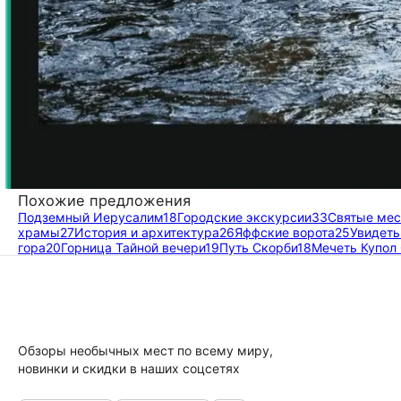
Похожие предложения
Подземный Иерусалим
18
Городские экскурсии
33
Святые мес
храмы
27
История и архитектура
26
Яффские ворота
25
Увидеть
гора
20
Горница Тайной вечери
19
Путь Скорби
18
Мечеть Купол
Обзоры необычных мест по всему миру,
новинки и скидки в наших соцсетях