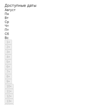
Доступные даты
Август
Пн
Вт
Ср
Чт
Пт
Сб
Вс
1
×
2
×
3
×
4
×
5
×
6
×
7
×
8
×
9
×
10
×
11
×
12
×
13
×