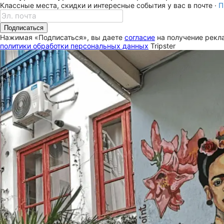
Классные места, скидки и интересные события у вас в почте ·
П
Подписаться
Нажимая «Подписаться», вы даете
согласие
на получение рекла
политики обработки персональных данных
Tripster