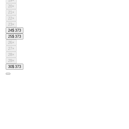
19
×
20
×
21
×
22
×
23
×
24
$ 373
25
$ 373
26
×
27
×
28
×
29
×
30
$ 373