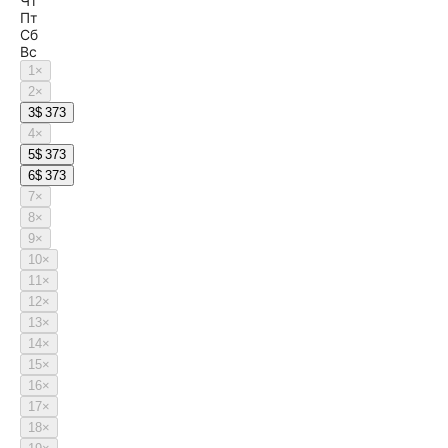
Чт
Пт
Сб
Вс
1
×
2
×
3
$ 373
4
×
5
$ 373
6
$ 373
7
×
8
×
9
×
10
×
11
×
12
×
13
×
14
×
15
×
16
×
17
×
18
×