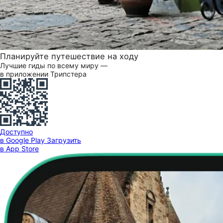
Планируйте путешествие на ходу
Лучшие гиды по всему миру —
в приложении Трипстера
Доступно
в Google Play
Загрузить
в App Store