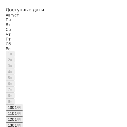
Доступные даты
Август
Пн
Вт
Ср
Чт
Пт
Сб
Вс
1
×
2
×
3
×
4
×
5
×
6
×
7
×
8
×
9
×
10
€ 144
11
€ 144
12
€ 144
13
€ 144