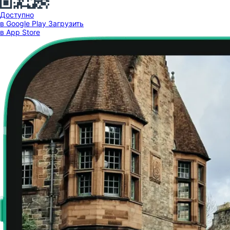
Доступно
в Google Play
Загрузить
в App Store