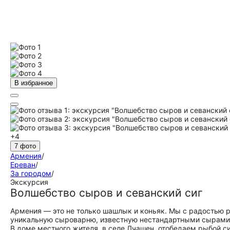
В избранное
+4
7 фото
Армения
/
Ереван
/
За городом
/
Экскурсия
Волшебство сыров и севанский сиг
Армения — это не только шашлык и коньяк. Мы с радостью 
уникальную сыроварню, известную нестандартными сырами 
В доме местного жителя, в селе Лчашен, отобедаем рыбой с