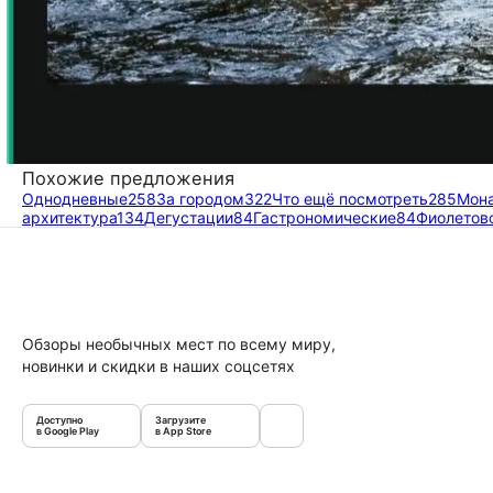
Похожие предложения
Однодневные
258
За городом
322
Что ещё посмотреть
285
Мона
архитектура
134
Дегустации
84
Гастрономические
84
Фиолетов
Обзоры необычных мест по всему миру,
новинки и скидки в наших соцсетях
Доступно
Загрузите
в Google Play
в App Store