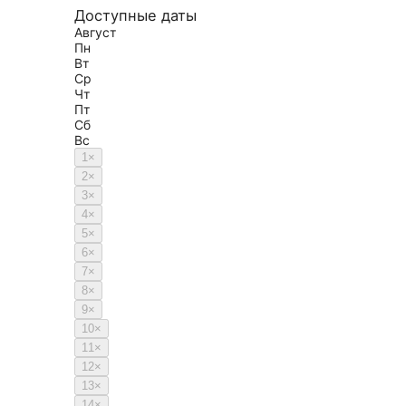
Доступные даты
Август
Пн
Вт
Ср
Чт
Пт
Сб
Вс
1
×
2
×
3
×
4
×
5
×
6
×
7
×
8
×
9
×
10
×
11
×
12
×
13
×
14
×