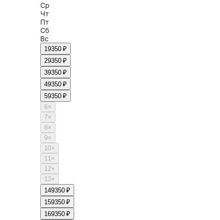
Ср
Чт
Пт
Сб
Вс
1
9350 ₽
2
9350 ₽
3
9350 ₽
4
9350 ₽
5
9350 ₽
6
×
7
×
8
×
9
×
10
×
11
×
12
×
13
×
14
9350 ₽
15
9350 ₽
16
9350 ₽