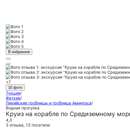
В избранное
+7
10 фото
Турция
/
Фетхие
/
Ликийские гробницы и гробница Аминтаса
/
Водная прогулка
Круиз на корабле по Средиземному морю
4,0
3 отзыва
,
13 посетили