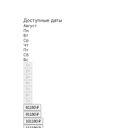
Доступные даты
Август
Пн
Вт
Ср
Чт
Пт
Сб
Вс
1
×
2
×
3
×
4
×
5
×
6
×
7
×
8
1180 ₽
9
1180 ₽
10
1180 ₽