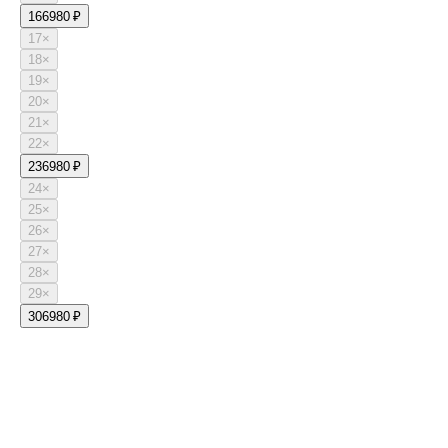
16
6980 ₽
17
×
18
×
19
×
20
×
21
×
22
×
23
6980 ₽
24
×
25
×
26
×
27
×
28
×
29
×
30
6980 ₽