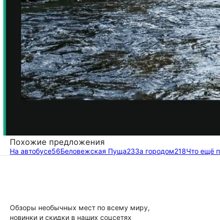
Похожие предложения
На автобусе
56
Беловежская Пуща
23
За городом
218
Что ещё 
Обзоры необычных мест по всему миру,
новинки и скидки в наших соцсетях