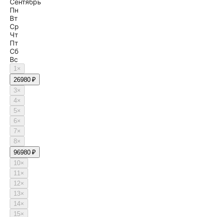
Сентябрь
Пн
Вт
Ср
Чт
Пт
Сб
Вс
1
×
2
6980 ₽
3
×
4
×
5
×
6
×
7
×
8
×
9
6980 ₽
10
×
11
×
12
×
13
×
14
×
15
×