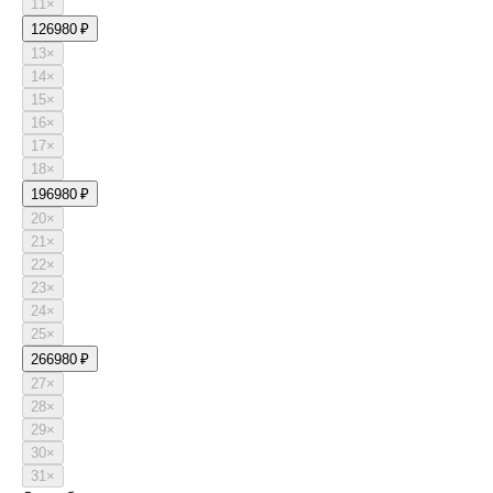
11
×
12
6980 ₽
13
×
14
×
15
×
16
×
17
×
18
×
19
6980 ₽
20
×
21
×
22
×
23
×
24
×
25
×
26
6980 ₽
27
×
28
×
29
×
30
×
31
×