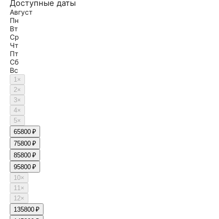
Доступные даты
Август
Пн
Вт
Ср
Чт
Пт
Сб
Вс
1
×
2
×
3
×
4
×
5
×
6
5800 ₽
7
5800 ₽
8
5800 ₽
9
5800 ₽
10
×
11
×
12
×
13
5800 ₽