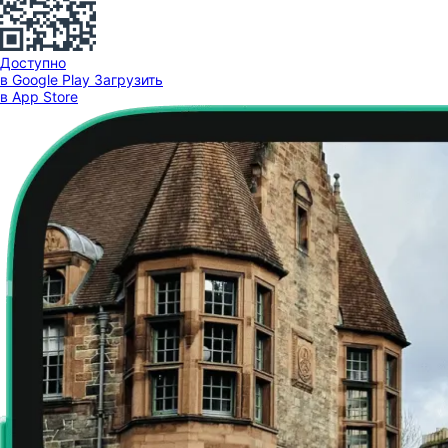
Доступно
в Google Play
Загрузить
в App Store