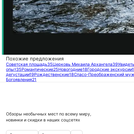
Похожие предложения
Советская площадь
35
Церковь Михаила Архангела
39
Увидеть
опыт
35
Романтические
25
Новогодние
18
Городские экскурсии
дегустации
19
Рождественские
18
Спасо-Преображенский муж
Богоявления
21
Обзоры необычных мест по всему миру,
новинки и скидки в наших соцсетях